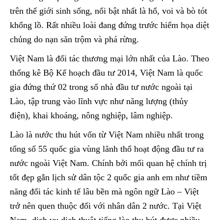
trên thế giới sinh sống, nổi bật nhất là hổ, voi và bò tót
khổng lồ. Rất nhiều loài đang đứng trước hiểm họa diệt
chủng do nạn săn trộm và phá rừng.
Việt Nam là đối tác thương mại lớn nhất của Lào. Theo
thống kê Bộ Kế hoạch đầu tư 2014, Việt Nam là quốc
gia đứng thứ 02 trong số nhà đầu tư nước ngoài tại
Lào, tập trung vào lĩnh vực như năng lượng (thủy
điện), khai khoáng, nông nghiệp, lâm nghiệp.
Lào là nước thu hút vốn từ Việt Nam nhiều nhất trong
tổng số 55 quốc gia vùng lãnh thổ hoạt động đầu tư ra
nước ngoài Việt Nam. Chính bởi mối quan hệ chính trị
tốt đẹp gắn lịch sử dân tộc 2 quốc gia anh em như tiềm
năng đối tác kinh tế lâu bền mà ngôn ngữ Lào – Việt
trở nên quen thuộc đối với nhân dân 2 nước. Tại Việt
Nam, dịch vụ dịch thuật tiếng lào thu hút được nhiều