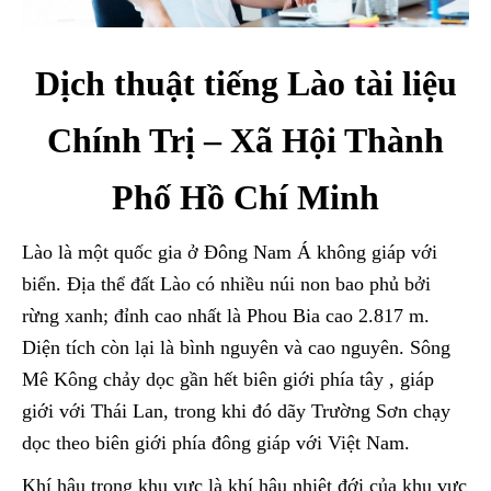
Dịch thuật tiếng Lào tài liệu
Chính Trị – Xã Hội Thành
Phố Hồ Chí Minh
Lào là một quốc gia ở Đông Nam Á không giáp với
biển. Địa thể đất Lào có nhiều núi non bao phủ bởi
rừng xanh; đỉnh cao nhất là Phou Bia cao 2.817 m.
Diện tích còn lại là bình nguyên và cao nguyên. Sông
Mê Kông chảy dọc gần hết biên giới phía tây , giáp
giới với Thái Lan, trong khi đó dãy Trường Sơn chạy
dọc theo biên giới phía đông giáp với Việt Nam.
Khí hậu trong khu vực là khí hậu nhiệt đới của khu vực