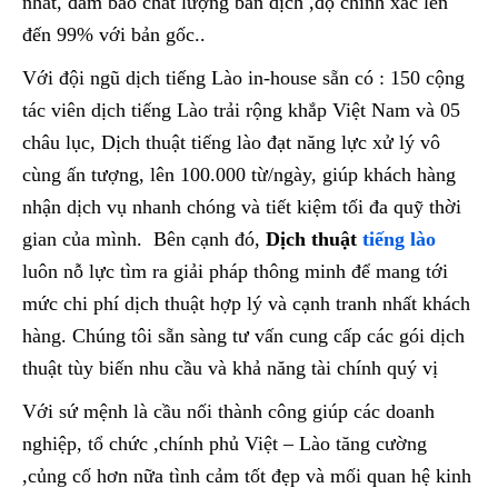
nhất, đảm bảo chất lượng bản dịch ,độ chính xác lên
đến 99% với bản gốc..
Với đội ngũ dịch tiếng Lào in-house sẵn có : 150 cộng
tác viên dịch tiếng Lào trải rộng khắp Việt Nam và 05
châu lục, Dịch thuật tiếng lào đạt năng lực xử lý vô
cùng ấn tượng, lên 100.000 từ/ngày, giúp khách hàng
nhận dịch vụ nhanh chóng và tiết kiệm tối đa quỹ thời
gian của mình. Bên cạnh đó,
Dịch thuật
tiếng lào
luôn nỗ lực tìm ra giải pháp thông minh để mang tới
mức chi phí dịch thuật hợp lý và cạnh tranh nhất khách
hàng. Chúng tôi sẵn sàng tư vấn cung cấp các gói dịch
thuật tùy biến nhu cầu và khả năng tài chính quý vị
Với sứ mệnh là cầu nối thành công giúp các doanh
nghiệp, tổ chức ,chính phủ Việt – Lào tăng cường
,củng cố hơn nữa tình cảm tốt đẹp và mối quan hệ kinh