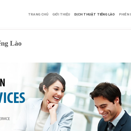
TRANG CHỦ
GIỚI THIỆU
DỊCH THUẬT TIẾNG LÀO
PHIÊN 
ếng Lào