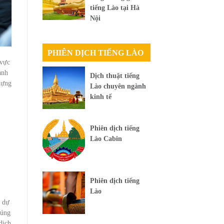
tiếng Lào tại Hà
Nội
PHIÊN DỊCH TIẾNG LÀO
 vực
ành
Dịch thuật tiếng
dựng
Lào chuyên ngành
kinh tế
Phiên dịch tiếng
Lào Cabin
Phiên dịch tiếng
Lào
t dự
đúng
dịch