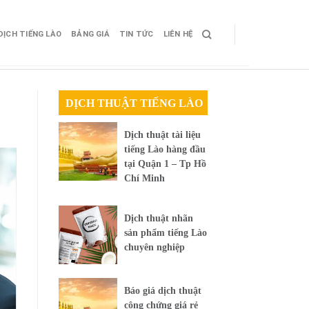
DỊCH TIẾNG LÀO
BẢNG GIÁ
TIN TỨC
LIÊN HỆ
DỊCH THUẬT TIẾNG LÀO
Dịch thuật tài liệu
tiếng Lào hàng đầu
tại Quận 1 – Tp Hồ
Chí Minh
Dịch thuật nhãn
sản phẩm tiếng Lào
chuyên nghiệp
Báo giá dịch thuật
công chứng giá rẻ