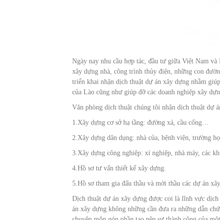
Ngày nay nhu cầu hợp tác, đầu tư giữa Việt Nam và L
xây dựng nhà, công trình thủy điện, những con đườn
triển khai nhận dịch thuật dự án xây dựng nhằm giúp
của Lào cũng như giúp đỡ các doanh nghiệp xây dựn
Văn phòng dịch thuật chúng tôi nhận dịch thuật dự á
1.Xây dựng cơ sở hạ tầng: đường xá, cầu cống…
2.Xây dựng dân dụng: nhà của, bệnh viện, trường 
3.Xây dựng công nghiệp: xí nghiệp, nhà máy, các k
4.Hồ sơ tư vấn thiết kế xây dựng.
5.Hồ sơ tham gia đấu thầu và mời thầu các dự án xâ
Dịch thuật dự án xây dựng được coi là lĩnh vực dịch 
án xây dựng không những cần đưa ra những dẫn chứng 
chuyên môn góp phần tạo nên sự thành công của một