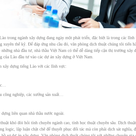
ào trong ngành xây dựng đang ngày một phát triển, đặc biệt là trong các lĩnh
g xuyên thế kỷ. Để đáp ứng nhu cầu đó, văn phòng dịch thuật chúng tôi tiến h
 những nhà đầu tư, nhà thầu Việt Nam có thể dễ dàng tiếp cận thị trường xây 
g của Lào đầu tư vào các dự án xây dựng ở Việt Nam.
n xây dựng tiếng Lào với các lĩnh vực:
học…
hu công nghiệp, các xưởng sản xuất…
y dựng liên quan nhà thầu nước ngoài.
thuật khó đòi hỏi tính chuyên ngành cao, tính học thuật chuyên sâu. Dịch thuậ
logic, lập luận chặt chẽ để thuyết phục đối tác mà còn phải dịch sát nghĩa, 
 hồ sơ dự án xây dựng. Văn phòng dịch thuật chúng tôi với những chuyên gia 