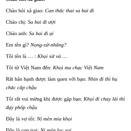
Chào hỏi xã giao:
Can thắc thai sa bai đi
Chào chị:
Sa bai đi ượi
Chào anh:
Sa bai đi ại
Em tên gì?
Nọng-xừ-nhắng?
Tôi tên là … :
Khọi xừ và …
Tôi từ Việt Nam đến:
Khọi ma chạc Việt Nam
Rất hân hạnh được làm quen với bạn:
Nhin đi thì hụ
chắc cắp chậu
Tôi rất vui mừng khi được gặp bạn:
Khọi đi chay lải thì
đạy phốp chậu
Đây là vợ tôi:
Nị mèn mia khọi
Đây là con trai:
Nị mèn lục xai