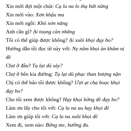
Xin mời đợi một chút:
Cạ lu na lo thạ bứt nừng
Xin mời vào:
Xơn khậu ma
Xin mời ngồi:
Khỏ xơn nằng
Anh cần gì?
Ại toọng càn nhẳng
Tôi có thể giúp được không?
Ại xuồi khọi đạy bo?
Hướng dẫn tôi đọc từ này với:
Nẹ năm khọi àn khăm nị
đè
Chợ ở đâu?
Tạ lạt dù sảy?
Chợ ở bên kia đường:
Tạ lạt dù phạc than bượng nặn
Chị có thể bảo tôi được không?
Ượi ạt chạ boọc khọi
đạy bo?
Cho tôi xem được không?
Hạy khọi bờng đè đạy bo?
Làm ơn lấy cho tôi với:
Cạ lu na au hạy khọi đè
Làm ơn giúp tôi với:
Cạ lu na xuồi khọi đè
Xem đi, xem nào:
Bờng me, bường đu.