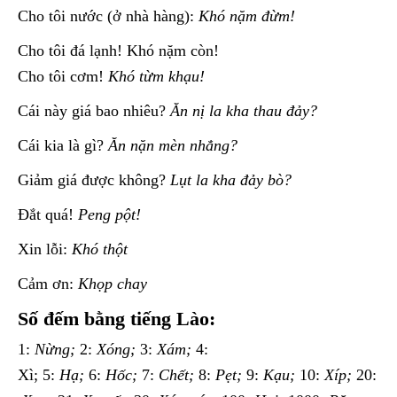
Cho tôi nước (ở nhà hàng):
Khó nặm đừm!
Cho tôi đá lạnh! Khó nặm còn!
Cho tôi cơm!
Khó từm khạu!
Cái này giá bao nhiêu?
Ăn nị la kha thau đảy?
Cái kia là gì?
Ăn nặn mèn nhẳng?
Giảm giá được không?
L
ụt la kha đảy bò?
Đắt quá!
Peng pột!
Xin lỗi:
Khó thột
Cảm ơn:
Khọp chay
Số đếm bằng tiếng Lào:
1:
Nừng;
2:
Xóng;
3:
Xám;
4:
Xì; 5:
Hạ;
6:
Hốc;
7:
Chết;
8:
Pẹt;
9:
Kạu;
10:
Xíp;
20: