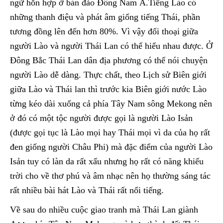
ngữ hỗn hợp ở bán đảo Đông Nam Á.Tiếng Lào có
những thanh điệu và phát âm giống tiếng Thái, phần
tương đồng lên đến hơn 80%. Vì vậy đối thoại giữa
người Lào và người Thái Lan có thể hiểu nhau được. Ở
Đông Bắc Thái Lan dân địa phương có thể nói chuyện
người Lào dễ dàng. Thực chất, theo Lịch sử Biên giới
giữa Lào và Thái lan thì trước kia Biên giới nước Lào
từng kéo dài xuống cả phía Tây Nam sông Mekong nên
ở đó có một tộc người được gọi là người Lào Isản
(được gọi tục là Lào mọi hay Thái mọi vì da của họ rất
đen giống người Châu Phi) mà đặc điểm của người Lào
Isản tuy có làn da rất xấu nhưng họ rất có năng khiếu
trời cho về thơ phú và âm nhạc nên họ thường sáng tác
rất nhiều bài hát Lào và Thái rất nổi tiếng.
Về sau do nhiều cuộc giao tranh mà Thái Lan giành