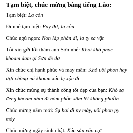
Tạm biệt, chúc mừng bằng tiếng Lào:
Tạm biệt:
La còn
Đi nhé tạm biệt:
Pay đơ, la còn
Chúc ngủ ngon:
Non lắp phẳn đi, la ty sa vặt
Tôi xin gửi lời thăm anh Sơn nhé:
Khọi khỏ phạc
khoam dam ại Sơn đè đơ
Xin chúc chị hạnh phúc và may mắn: K
hỏ uôi phon hạy
ượi chồng mi khoam xúc lẹ xộc đi
Xin chúc mừng sự thành công tốt đẹp của bạn:
Khỏ sạ
đeng khoam nhin đi năm phôn xẳm lết khỏng phườn.
Chúc mừng năm mới:
Sạ bai đi py mày, uôi phon py
mày
Chúc mừng ngày sinh nhật:
Xúc sẳn văn cợt