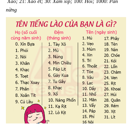
Xao;
21:
Xao ết;
30:
Xám xíp;
100:
Hoi;
1000:
Păn
nừng