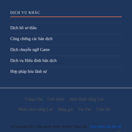
DỊCH VỤ KHÁC
Dịch hồ sơ thầu
Công chứng các bản dịch
Dịch chuyển ngữ Game
Dịch vụ Hiệu đính bản dịch
Hợp pháp hóa lãnh sự
Trang Chủ
Giới thiệu
Dịch thuật tiếng Lào
Phiên dịch tiếng Lào
Bảng giá
Tin Tức
Liên Hệ
@Copyright 2012. Bản quyền thuộc về Dịch Tiếng Lào
Xem phiên bản đầy đủ