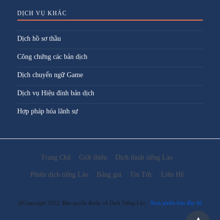
DỊCH VỤ KHÁC
Dịch hồ sơ thầu
Công chứng các bản dịch
Dịch chuyển ngữ Game
Dịch vụ Hiệu đính bản dịch
Hợp pháp hóa lãnh sự
Trang Chủ
Giới thiệu
Dịch thuật tiếng Lào
Phiên dịch tiếng Lào
Bảng giá
Tin Tức
Liên Hệ
@Copyright 2012. Bản quyền thuộc về Dịch Tiếng Lào
Xem phiên bản đầy đủ