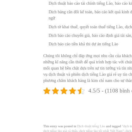
Dịch thuật báo cáo tài chính tiếng Lào, báo cáo k
Dịch bảng cân đối kế toán, báo cáo kết quả kinh d
ngữ
Dịch tờ khai thuế, quyết toán thuế tiếng Lào, dịch
Dịch báo cáo chuyển giá, báo cáo định giá tài sản
Dịch báo cáo tiền khả thi dự án tiếng Lào
Chúng tôi không chỉ đáp ứng mọi nhu cầu của khách
những kĩ năng cần thiết để quá trình hợp tác với ch
mối quan hệ bền chặt dựa trên sự tin tưởng và tín n
vụ dịch thuật và phiên dịch tiếng Lào giá rẻ uy tín 
phương châm khách hàng là kim chỉ nam cho sự thành
4.5/5 - (1108 bình
This entry was posted in
Dịch thuật tiếng Lào
and tagged
"dịch t
dịch tiếng lào giá cả thấp
,
dịch tiếng lào tốt nhất Việt Nam"
,
dịch