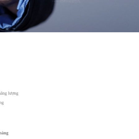
năng lượng
ựng
 hàng