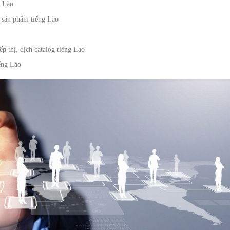
g Lào
n sản phẩm tiếng Lào
ếp thị, dịch catalog tiếng Lào
iếng Lào