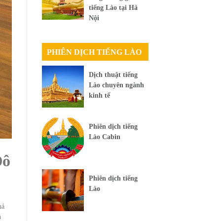
tiếng Lào tại Hà
Nội
PHIÊN DỊCH TIẾNG LÀO
Dịch thuật tiếng
Lào chuyên ngành
kinh tế
Phiên dịch tiếng
Lào Cabin
Đô
Phiên dịch tiếng
Lào
há
n