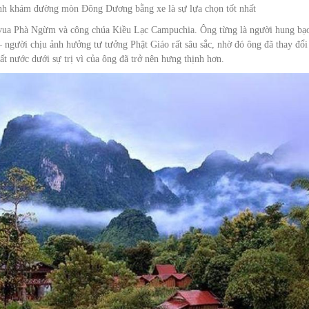
rình khám đường mòn Đông Dương bằng xe là sự lựa chọn tốt nhất
a vua Phà Ngừm và công chúa Kiều Lạc Campuchia. Ông từng là người hung bạ
 người chịu ảnh hưởng tư tưởng Phật Giáo rất sâu sắc, nhờ đó ông đã thay đổi 
t nước dưới sự trị vì của ông đã trở nên hưng thịnh hơn.