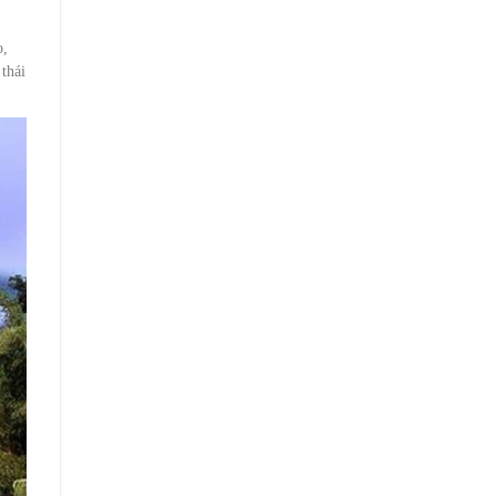
o,
thái