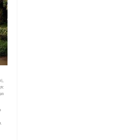
rị,
ược
sạn
p
u.