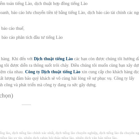
iểm toán tiếng Lào, dịch thuật hợp đồng tiếng Lào
oanh, báo cáo lưu chuyển tiền tệ bằng tiếng Lào, dịch báo cáo tài chính các n
 báo cáo thuế,
, báo cáo phân tích đầu tư tiếng Lào
 hàng. Khi đến với
Dịch thuật tiếng Lào
các bạn còn được chúng tôi hướng d
úng tôi được diễn ra thông suốt trôi chảy. Điều chúng tôi muốn cùng bạn xây d
hiệm của nhau.
Công ty Dịch thuật tiếng Lào
xin cung cấp cho khách hàng dị
chất lượng đảm bảo quý khách sẽ vô cùng hài lòng về sự phục vụ. Công ty lấy
 công và phát triển mà công ty đang ra sức gây dựng.
 chọn)
iếng lào
,
dịch tiếng lào chính xác nhất
,
dịch tiếng lào chuyên nghiệp
,
dịch tiếng lào đa chuyên n
 tiếng lào uy tín
,
phiên dịch cabin hội thảo tiếng lào
,
phiên dịch văn bản tiếng lào
.