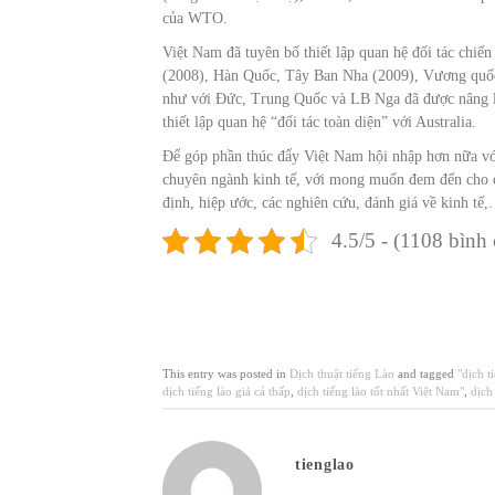
của WTO.
Việt Nam đã tuyên bố thiết lập quan hệ đối tác chi
(2008), Hàn Quốc, Tây Ban Nha (2009), Vương quốc
như với Đức, Trung Quốc và LB Nga đã được nâng lê
thiết lập quan hệ “đối tác toàn diện” với Australia.
Để góp phần thúc đẩy Việt Nam hội nhập hơn nữa vớ
chuyên ngành kinh tế, với mong muốn đem đến cho qu
định, hiệp ước, các nghiên cứu, đánh giá về kinh tế
4.5/5 - (1108 bình
This entry was posted in
Dịch thuật tiếng Lào
and tagged
"dịch t
dịch tiếng lào giá cả thấp
,
dịch tiếng lào tốt nhất Việt Nam"
,
dịch
tienglao