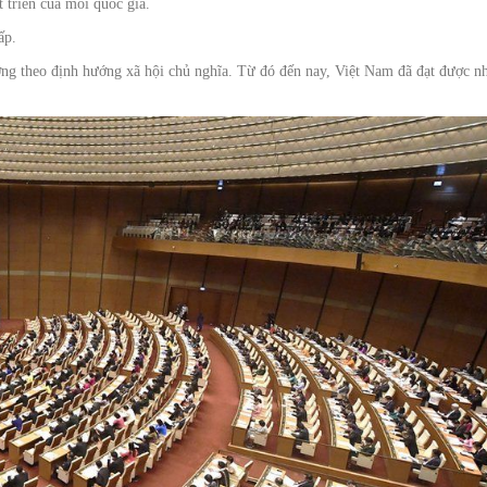
 triển của mỗi quốc gia.
ấp.
ờng theo định hướng xã hội chủ nghĩa. Từ đó đến nay, Việt Nam đã đạt được n