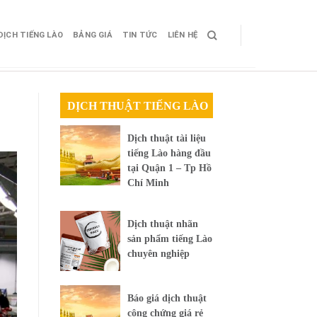
DỊCH TIẾNG LÀO
BẢNG GIÁ
TIN TỨC
LIÊN HỆ
DỊCH THUẬT TIẾNG LÀO
Dịch thuật tài liệu
tiếng Lào hàng đầu
tại Quận 1 – Tp Hồ
Chí Minh
Dịch thuật nhãn
sản phẩm tiếng Lào
chuyên nghiệp
Báo giá dịch thuật
công chứng giá rẻ