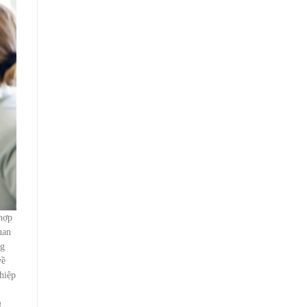
 hợp
uan
ng
về
hiệp
g