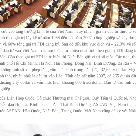
cực vào tăng trưởng kinh tế của Việt Nam. Tuy nhiên, giá trị đầu tư thực tế và
 Tính theo giá trị lũy kế từ năm 1988 đến hết năm 2007, công nghiệp và xây dựn
n và 60% tổng giá trị FDI đăng ký. Sau đó đến khu vực dịch vụ – 22,3% về s
ổ đầu tư vào Việt Nam, các nước đầu tư nhiều nhất tính theo giá trị FDI đăng 
n. Còn theo giá trị FDI thực hiện thì Nhật Bản giữ vị trí số một. Các tỉnh, t
 thành phố Hồ Chí Minh, Hà Nội, Hải Phòng, Đồng Nai, Bình Dương, Bà Rịa – 
hông tính số xin phép tăng vốn phát sinh trong năm) đạt 32,62 tỷ dollar. Việt
nh thổ, nhiều nhất là đầu tư vào Lào. Tính đến hết năm 2007, có 265 dự án đầ
hoảng 2 tỷ dollar và vốn thực hiện khoảng 800 triệu dollar. Đầu tư vào lĩnh v
nghiệp.
ên của Liên Hiệp Quốc, Tổ chức Thương mại Thế giới, Quỹ Tiền tệ Quốc tế, N
 Diễn đàn Hợp tác Kinh tế châu Á – Thái Bình Dương, ASEAN. Việt Nam tham
 nước ASEAN, Hàn Quốc, Nhật Bản, Trung Quốc. Việt Nam cũng đã ký với Nhậ