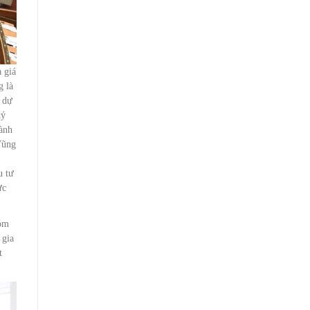
 giá
g là
ố dự
ký
hành
Vũng
u tư
ực
hóm
 gia
t