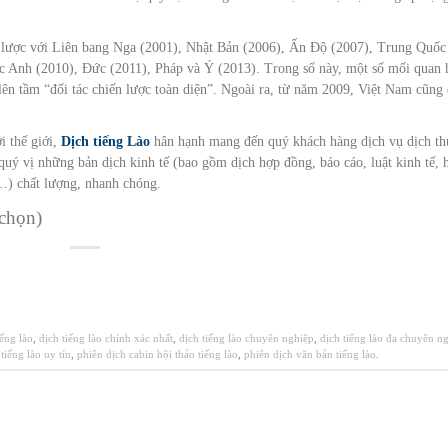
ến lược với Liên bang Nga (2001), Nhật Bản (2006), Ấn Độ (2007), Trung Quốc
 Anh (2010), Đức (2011), Pháp và Ý (2013). Trong số này, một số mối quan 
n tầm “đối tác chiến lược toàn diện”. Ngoài ra, từ năm 2009, Việt Nam cũng 
i thế giới,
Dịch tiếng Lào
hân hạnh mang đến quý khách hàng dịch vụ dịch th
ý vị những bản dịch kinh tế (bao gồm dịch hợp đồng, báo cáo, luật kinh tế, 
,…) chất lượng, nhanh chóng.
 chọn)
iếng lào
,
dịch tiếng lào chính xác nhất
,
dịch tiếng lào chuyên nghiệp
,
dịch tiếng lào đa chuyên n
 tiếng lào uy tín
,
phiên dịch cabin hội thảo tiếng lào
,
phiên dịch văn bản tiếng lào
.