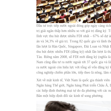
Đầu tư trực tiếp nước ngoài đóng góp ngày càng tích 
trị giải ngân thấp hơn nhiều so với giá trị đăng ký.
lĩnh vực thu hút được nhiều FDI nhất – 67% số dự á
án và 34,3% về giá trị. Trong 82 quốc gia và lãnh th
lần lượt là Hàn Quốc, Singapore, Đài Loan và Nhật Bả
thu hút được nhiều FDI (đăng ký) nhất lần lượt là
Tàu. Riêng năm 2008, số FDI mới đăng ký (nghĩa là k
Nam cũng đầu tư ra nước ngoài tới 37 quốc gia và lã
ra nước ngoài còn hiệu lực với tổng số vốn đăng ký k
công nghiệp chiếm phần lớn, tiếp theo là nông, lâm 
Xét về mặt kinh tế, Việt Nam là quốc gia thành vi
Ngân hàng Thế giới, Ngân hàng Phát triển Châu Á,
các hiệp định thương mại tự do đa phương với các
Bản một hiệp định đối tác kinh tế song phương.