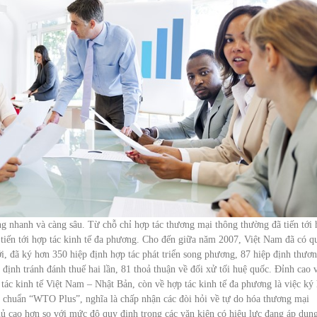
g nhanh và càng sâu. Từ chỗ chỉ hợp tác thương mại thông thường đã tiến tới
ã tiến tới hợp tác kinh tế đa phương. Cho đến giữa năm 2007, Việt Nam đã có q
ới, đã ký hơn 350 hiệp định hợp tác phát triển song phương, 87 hiệp định thươ
 định tránh đánh thuế hai lần, 81 thoả thuận về đối xử tối huệ quốc. Đỉnh cao 
 tác kinh tế Việt Nam – Nhật Bản, còn về hợp tác kinh tế đa phương là việc ký 
 chuẩn “WTO Plus”, nghĩa là chấp nhận các đòi hỏi về tự do hóa thương mại
hủ cao hơn so với mức độ quy định trong các văn kiện có hiệu lực đang áp dụn