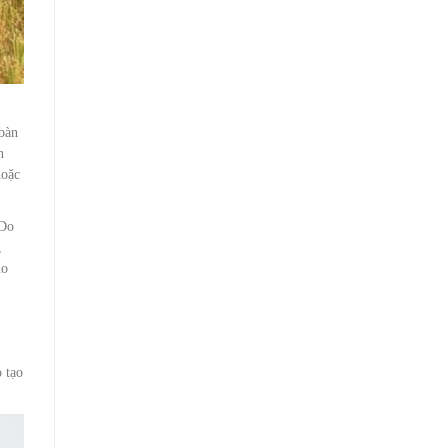
 bàn
n
hoặc
 Do
,
ho
 tạo