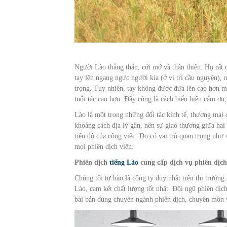
Người Lào thẳng thắn, cởi mở và thân thiện. Họ rất 
tay lên ngang ngực người kia (ở vị trí cầu nguyện),
trọng. Tuy nhiên, tay không được đưa lên cao hơn m
tuổi tác cao hơn. Đây cũng là cách biểu hiện cảm ơn,
Lào là một trong những đối tác kinh tế, thương mại
khoảng cách địa lý gần, nên sự giao thương giữa hai
tiến độ của công việc. Do có vai trò quan trọng như
mọi phiên dịch viên.
Phiên dịch
tiếng Lào
cung cấp dịch vụ phiên dịch
Chúng tôi tự hào là công ty duy nhất trên thị trường
Lào, cam kết chất lượng tốt nhất. Đội ngũ phiên dịc
bài bản đúng chuyên ngành phiên dịch, chuyên môn v