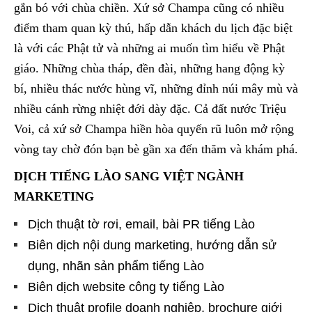
gắn bó với chùa chiền. Xứ sở Champa cũng có nhiều
điểm tham quan kỳ thú, hấp dẫn khách du lịch đặc biệt
là với các Phật tử và những ai muốn tìm hiểu về Phật
giáo. Những chùa tháp, đền đài, những hang động kỳ
bí, nhiều thác nước hùng vĩ, những đỉnh núi mây mù và
nhiều cánh rừng nhiệt đới dày đặc. Cả đất nước Triệu
Voi, cả xứ sở Champa hiền hòa quyến rũ luôn mở rộng
vòng tay chờ đón bạn bè gần xa đến thăm và khám phá.
DỊCH TIẾNG LÀO SANG VIỆT NGÀNH
MARKETING
Dịch thuật tờ rơi, email, bài PR tiếng Lào
Biên dịch nội dung marketing, hướng dẫn sử
dụng, nhãn sản phẩm tiếng Lào
Biên dịch website công ty tiếng Lào
Dịch thuật profile doanh nghiệp, brochure giới