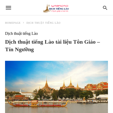
HOMEPAGE
DỊCH THUẬT TIẾNG LÀO
Dịch thuật tiếng Lào
Dịch thuật tiếng Lào tài liệu Tôn Giáo –
Tín Ngưỡng