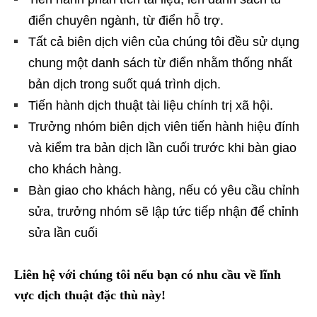
điển chuyên ngành, từ điển hỗ trợ.
Tất cả biên dịch viên của chúng tôi đều sử dụng
chung một danh sách từ điển nhằm thống nhất
bản dịch trong suốt quá trình dịch.
Tiến hành dịch thuật tài liệu chính trị xã hội.
Trưởng nhóm biên dịch viên tiến hành hiệu đính
và kiểm tra bản dịch lần cuối trước khi bàn giao
cho khách hàng.
Bàn giao cho khách hàng, nếu có yêu cầu chỉnh
sửa, trưởng nhóm sẽ lập tức tiếp nhận để chỉnh
sửa lần cuối
Liên hệ với chúng tôi nếu bạn có nhu cầu về lĩnh
vực dịch thuật đặc thù này!