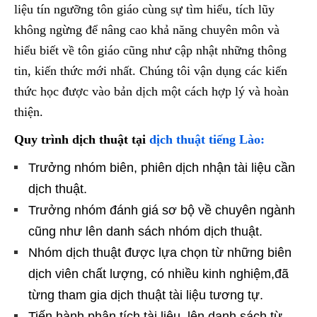
liệu tín ngưỡng tôn giáo cùng sự tìm hiểu, tích lũy
không ngừng để nâng cao khả năng chuyên môn và
hiểu biết về tôn giáo cũng như cập nhật những thông
tin, kiến thức mới nhất. Chúng tôi vận dụng các kiến
thức học được vào bản dịch một cách hợp lý và hoàn
thiện.
Quy trình dịch thuật tại
dịch thuật tiếng Lào:
Trưởng nhóm biên, phiên dịch nhận tài liệu cần
dịch thuật.
Trưởng nhóm đánh giá sơ bộ về chuyên ngành
cũng như lên danh sách nhóm dịch thuật.
Nhóm dịch thuật được lựa chọn từ những biên
dịch viên chất lượng, có nhiều kinh nghiệm,đã
từng tham gia dịch thuật tài liệu tương tự.
Tiến hành phân tích tài liệu, lên danh sách từ