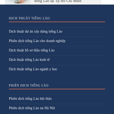
tiếng Lào tại Tp Hồ Chí Minh
DỊCH THUẬT TIẾNG LÀO
Dịch thuật dự án xây dựng tiếng Lào
Phiên dịch tiếng Lào cho doanh nghiệp
Dịch thuật hồ sơ thầu tiếng Lào
Dịch thuật tiếng Lào kinh tế
Dịch thuật tiếng Lào ngành y học
PHIÊN DỊCH TIẾNG LÀO
Phiên dịch tiếng Lào hội thảo
Phiên dịch tiếng Lào tại Hà Nội