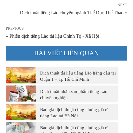
NEXT
Dịch thuật tiếng Lào chuyên ngành Thể Dục Thể Thao »
PREVIOUS
« Phiên dịch tiếng Lào tài liệu Chính Trị - Xã Hội
BÀI VIẾT LIÊN QUAN
Dịch thuật tài liệu tiếng Lào hàng đầu tại
Quận 1 – Tp Hồ Chí Minh
Dịch thuật nhãn sản phẩm tiếng Lào
chuyên nghiệp
Báo giá dịch thuật công chứng giá rẻ
tiếng Lào tại Hà Nội
Báo giá dịch thuật công chứng giá rẻ