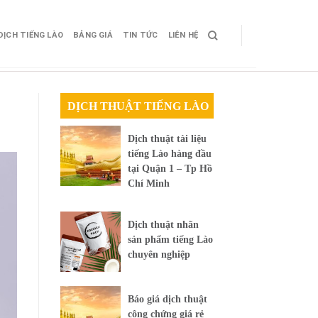
DỊCH TIẾNG LÀO
BẢNG GIÁ
TIN TỨC
LIÊN HỆ
DỊCH THUẬT TIẾNG LÀO
Dịch thuật tài liệu
tiếng Lào hàng đầu
tại Quận 1 – Tp Hồ
Chí Minh
Dịch thuật nhãn
sản phẩm tiếng Lào
chuyên nghiệp
Báo giá dịch thuật
công chứng giá rẻ