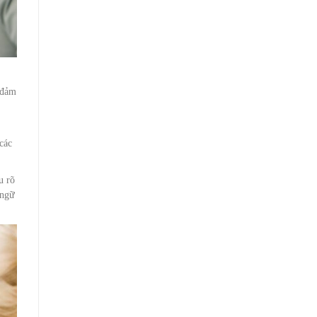
 đảm
các
u rõ
 ngữ