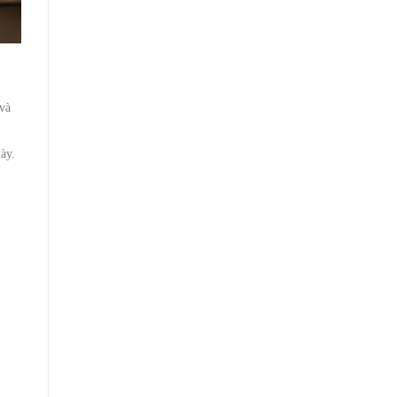
 và
ày.