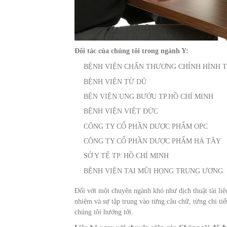
Đối tác của chúng tôi trong ngành Y:
BỆNH VIỆN CHẤN THƯƠNG CHỈNH HÌNH T
BỆNH VIỆN TỪ DŨ
BỆN VIỆN UNG BƯỚU TP.HỒ CHÍ MINH
BỆNH VIỆN VIỆT ĐỨC
CÔNG TY CỔ PHẦN DƯỢC PHẨM OPC
CÔNG TY CỔ PHẦN DƯỢC PHẨM HÀ TÂY
SỞ Y TẾ TP. HỒ CHÍ MINH
BỆNH VIỆN TAI MŨI HỌNG TRUNG ƯƠNG.
Đối với một chuyên ngành khó như dịch thuật tài liệu
nhiệm và sự tập trung vào từng câu chữ, từng chi tiế
chúng tôi hướng tới.