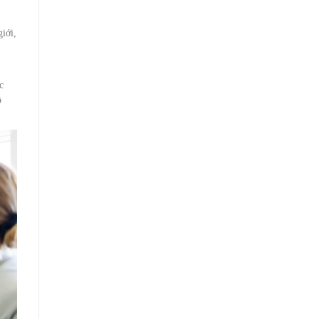
giới,
c
ộ