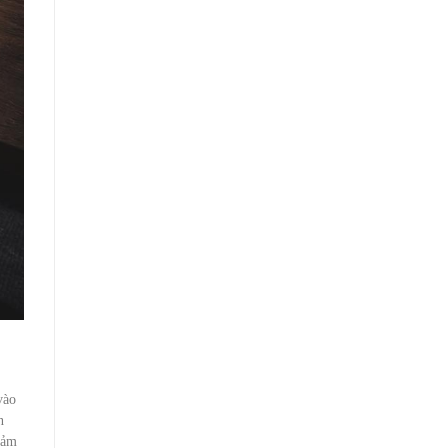
vào
n
đảm