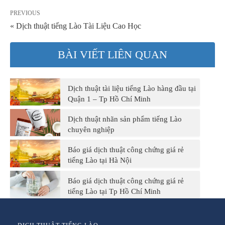
PREVIOUS
« Dịch thuật tiếng Lào Tài Liệu Cao Học
BÀI VIẾT LIÊN QUAN
Dịch thuật tài liệu tiếng Lào hàng đầu tại
Quận 1 – Tp Hồ Chí Minh
Dịch thuật nhãn sản phẩm tiếng Lào
chuyên nghiệp
Báo giá dịch thuật công chứng giá rẻ
tiếng Lào tại Hà Nội
Báo giá dịch thuật công chứng giá rẻ
tiếng Lào tại Tp Hồ Chí Minh