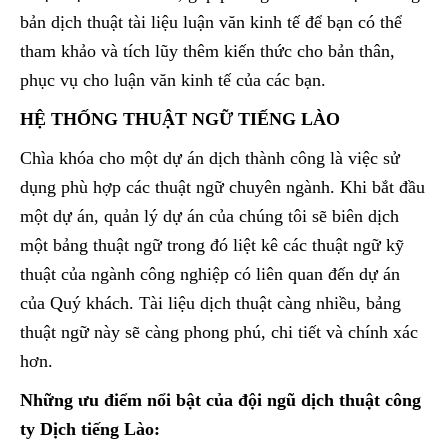
bản dịch thuật tài liệu luận văn kinh tế để bạn có thể
tham khảo và tích lũy thêm kiến thức cho bản thân,
phục vụ cho luận văn kinh tế của các bạn.
HỆ THỐNG THUẬT NGỮ TIẾNG LÀO
Chìa khóa cho một dự án dịch thành công là việc sử
dụng phù hợp các thuật ngữ chuyên ngành. Khi bắt đầu
một dự án, quản lý dự án của chúng tôi sẽ biên dịch
một bảng thuật ngữ trong đó liệt kê các thuật ngữ kỹ
thuật của ngành công nghiệp có liên quan đến dự án
của Quý khách. Tài liệu dịch thuật càng nhiều, bảng
thuật ngữ này sẽ càng phong phú, chi tiết và chính xác
hơn.
Những ưu điểm nổi bật của đội ngũ dịch thuật công
ty Dịch tiếng Lào: