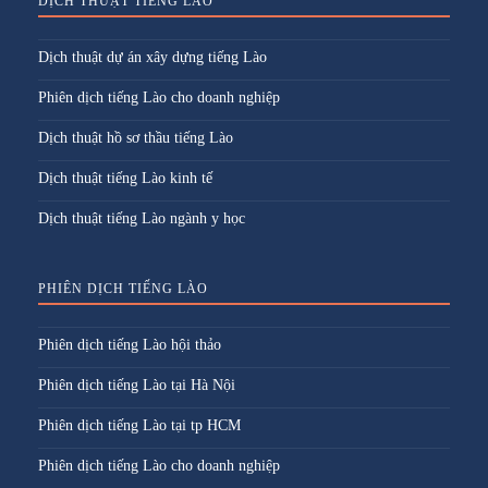
DỊCH THUẬT TIẾNG LÀO
Dịch thuật dự án xây dựng tiếng Lào
Phiên dịch tiếng Lào cho doanh nghiệp
Dịch thuật hồ sơ thầu tiếng Lào
Dịch thuật tiếng Lào kinh tế
Dịch thuật tiếng Lào ngành y học
PHIÊN DỊCH TIẾNG LÀO
Phiên dịch tiếng Lào hội thảo
Phiên dịch tiếng Lào tại Hà Nội
Phiên dịch tiếng Lào tại tp HCM
Phiên dịch tiếng Lào cho doanh nghiệp