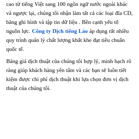
cao từ tiếng Việt sang 100 ngôn ngữ nước ngoài khác
và ngược lại, chúng tôi nhận làm tất cả các loại đĩa CD,
băng ghi hình và tập tin dữ liệu . Bên cạnh yếu tố
nguồn lực.
Công ty Dịch tiếng Lào
áp dụng rất nhiều
quy trình quản lý chất lượng khắt khe đạt tiêu chuẩn
quốc tế.
Bảng giá dịch thuật của chúng tôi hợp lý, minh bạch rõ
ràng giúp khách hàng yên tâm và các bạn sẽ luôn tiết
kiệm được chi phí dịch thuật khi lựa chọn đơn vị dịch
thuật của chúng tôi.