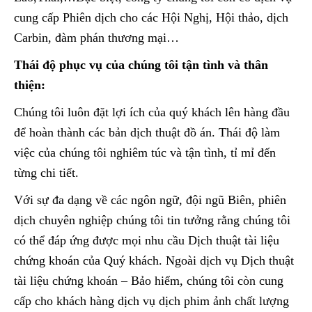
cung cấp Phiên dịch cho các Hội Nghị, Hội thảo, dịch
Carbin, đàm phán thương mại…
Thái độ phục vụ của chúng tôi tận tình và thân
thiện:
Chúng tôi luôn đặt lợi ích của quý khách lên hàng đầu
để hoàn thành các bản dịch thuật đồ án. Thái độ làm
việc của chúng tôi nghiêm túc và tận tình, tỉ mỉ đến
từng chi tiết.
Với sự đa dạng về các ngôn ngữ, đội ngũ Biên, phiên
dịch chuyên nghiệp chúng tôi tin tưởng rằng chúng tôi
có thể đáp ứng được mọi nhu cầu Dịch thuật tài liệu
chứng khoán của Quý khách. Ngoài dịch vụ Dịch thuật
tài liệu chứng khoán – Bảo hiểm, chúng tôi còn cung
cấp cho khách hàng dịch vụ dịch phim ảnh chất lượng