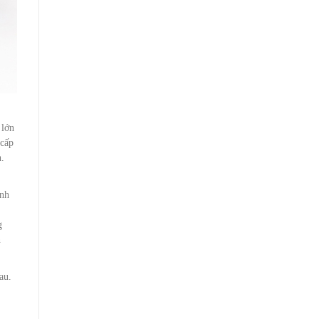
 lớn
 cấp
h.
ánh
g
n
au.