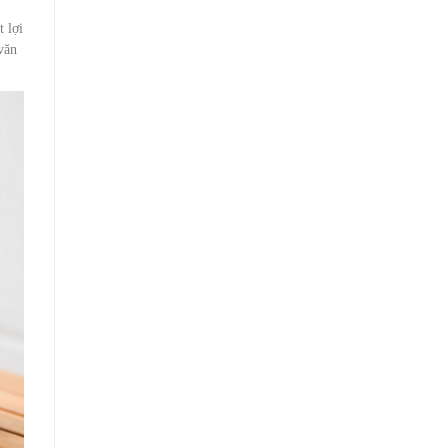
 lợi
văn