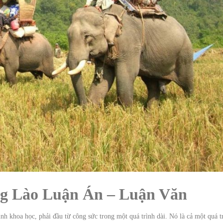
ếng Lào Luận Án – Luận Văn
nh khoa học, phải đầu từ công sức trong một quá trình dài. Nó là cả một quá t