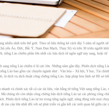
 nhiều nhất trên thế giới. Theo số liệu thống kê cách đây 5 năm số người sử
( Chủ yếu Áo, Đức, Bắc Ý, Nam Đan Mạch, Thụy Sĩ) và trên 30 triệu người kh
i, tiếng Lào chiếm phần lớn nhất các bản dịch từ ngôn ngữ này sang, hoặc từ
nh sang tiếng Lào chiếm tỉ lệ cực lớn. Những năm gần đây, Phiên dịch tiếng Là
u tiếng Lào bao gồm các chuyên ngành như : Văn hóa – Xã hội, Y học, Tài chín
, là dịch vụ dịch thuật công chứng tiếng Lào, hợp pháp hóa lãnh sự Hồ sơ tiế
nhanh và chính xác tất cả các tài liệu, văn bằng từ tiếng Việt sang tiếng Lào, 
c. Mà chúng tôi còn nhận công chứng bản dịch tiếng Lào tại các phòng công ch
ch. Phiên dịch tiếng Lào tự tin trong từng ngôn ngữ, năng động trên mọi chu
đi rào cản lớn nhất đối với sự phát triển và gắn kết các mối quan hệ giữa các 