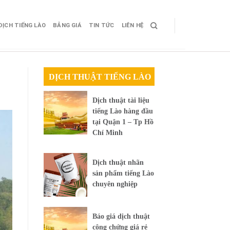
DỊCH TIẾNG LÀO
BẢNG GIÁ
TIN TỨC
LIÊN HỆ
DỊCH THUẬT TIẾNG LÀO
Dịch thuật tài liệu
tiếng Lào hàng đầu
tại Quận 1 – Tp Hồ
Chí Minh
Dịch thuật nhãn
sản phẩm tiếng Lào
chuyên nghiệp
Báo giá dịch thuật
công chứng giá rẻ