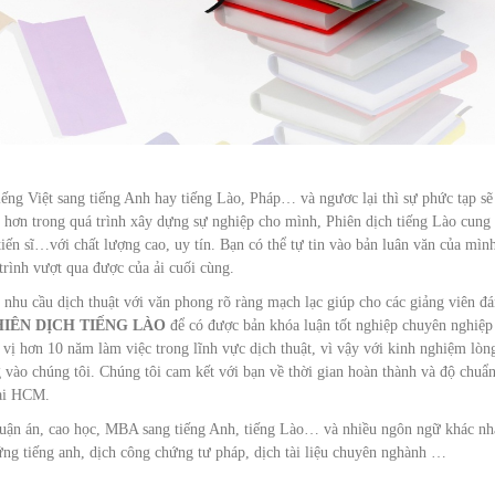
iếng Việt sang tiếng Anh hay tiếng Lào, Pháp… và ngươc lại thì sự phức tạp sẽ
t hơn trong quá trình xây dựng sự nghiệp cho mình, Phiên dịch tiếng Lào cung
 tiến sĩ…với chất lượng cao, uy tín. Bạn có thể tự tin vào bản luân văn của mìn
 trình vượt qua được của ải cuối cùng.
 nhu cầu dịch thuật với văn phong rõ ràng mạch lạc giúp cho các giảng viên đ
HIÊN DỊCH TIẾNG LÀO
để có được bản khóa luận tốt nghiệp chuyên nghiệp
 vị hơn 10 năm làm việc trong lĩnh vực dịch thuật, vì vậy với kinh nghiệm lòn
g vào chúng tôi. Chúng tôi cam kết với bạn về thời gian hoàn thành và độ chuẩ
tại HCM.
 Luận án, cao học, MBA sang tiếng Anh, tiếng Lào… và nhiều ngôn ngữ khác nh
ng tiếng anh, dịch công chứng tư pháp, dịch tài liệu chuyên nghành …