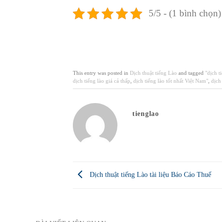
5/5 - (1 bình chọn)
This entry was posted in
Dịch thuật tiếng Lào
and tagged
"dịch t
dịch tiếng lào giá cả thấp
,
dịch tiếng lào tốt nhất Việt Nam"
,
dịch
tienglao
Dịch thuật tiếng Lào tài liệu Báo Cáo Thuế