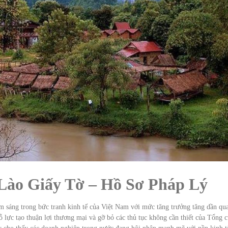
 Lào Giấy Tờ – Hồ Sơ Pháp Lý
 sáng trong bức tranh kinh tế của Việt Nam với mức tăng trưởng tăng dần qu
ỗ lực tạo thuận lợi thương mại và gỡ bỏ các thủ tục không cần thiết của Tổng 