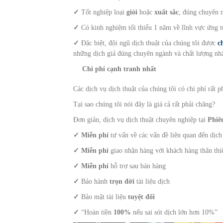
✓
Tốt nghiệp loại
giỏi
hoặc
xuất sắc
, đúng chuyên 
✓
Có kinh nghiệm tối thiểu 1 năm về lĩnh vực ứng t
✓
Đặc biệt, đội ngũ dịch thuật của chúng tôi được
c
những dịch giả đúng chuyên ngành và chất lượng nhấ
Chi phí cạnh tranh nhất
Các dịch vụ dịch thuật của chúng tôi có chi phí rất p
Tại sao chúng tôi nói đây là giá cả rất phải chăng?
Đơn giản, dịch vụ dịch thuật chuyên nghiệp tại
Phiê
✓
Miễn phí
tư vấn về các vấn đề liên quan đến dịch
✓
Miễn phí
giao nhận hàng với khách hàng thân thiế
✓
Miễn phí
hỗ trợ sau bán hàng
✓
Bảo hành
trọn đời
tài liệu dịch
✓
Bảo mật tài liệu
tuyệt đối
✓
“Hoàn tiền
100%
nếu sai sót dịch lớn hơn 10%”