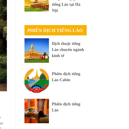
tiếng Lào tại Hà
Nội
PHIÊN DỊCH TIẾNG LÀO
Dịch thuật tiếng
Lào chuyên ngành
kinh tế
Phiên dịch tiếng
Lào Cabin
Phiên dịch tiếng
Lào
a
cục