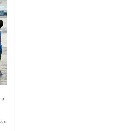
o
tự
nhất