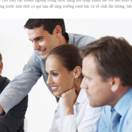
y cho thấy các doanh nghiệp trong nước đang hội nhập mạnh mẽ với nền kinh t
ng trước một thời cơ quí báu để tăng trưởng vượt bậc cả về chất lẫn lượng, ti