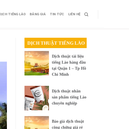
DỊCH TIẾNG LÀO
BẢNG GIÁ
TIN TỨC
LIÊN HỆ
DỊCH THUẬT TIẾNG LÀO
Dịch thuật tài liệu
tiếng Lào hàng đầu
tại Quận 1 – Tp Hồ
Chí Minh
Dịch thuật nhãn
sản phẩm tiếng Lào
chuyên nghiệp
Báo giá dịch thuật
công chứng giá rẻ