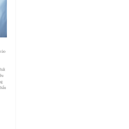
 rào
 bất
iều
ng
khẩu