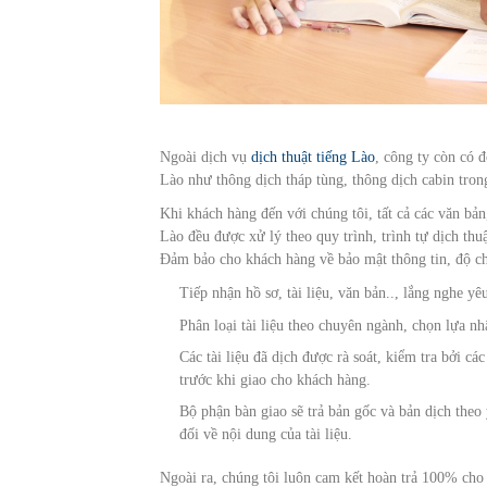
Ngoài dịch vụ
dịch thuật tiếng Lào
, công ty còn có 
Lào như thông dịch tháp tùng, thông dịch cabin tro
Khi khách hàng đến với chúng tôi, tất cả các văn bản,
Lào đều được xử lý theo quy trình, trình tự dịch 
Đảm bảo cho khách hàng về bảo mật thông tin, độ ch
Tiếp nhận hồ sơ, tài liệu, văn bản.., lắng nghe y
Phân loại tài liệu theo chuyên ngành, chọn lựa nhâ
Các tài liệu đã dịch được rà soát, kiểm tra bởi c
trước khi giao cho khách hàng.
Bộ phận bàn giao sẽ trả bản gốc và bản dịch theo
đối về nội dung của tài liệu.
Ngoài ra, chúng tôi luôn cam kết hoàn trả 100% ch