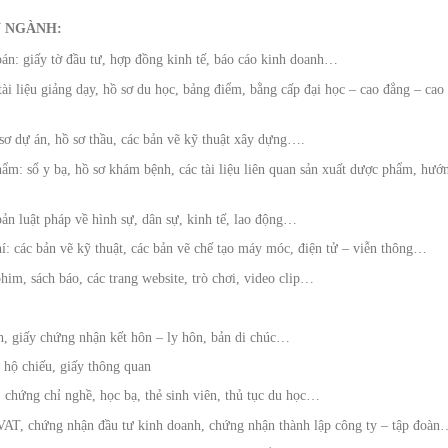
 NGÀNH:
oán: giấy tờ đầu tư, hợp đồng kinh tế, báo cáo kinh doanh…
ài liệu giảng dạy, hồ sơ du học, bảng điểm, bằng cấp đại học – cao đẳng – cao
sơ dự án, hồ sơ thầu, các bản vẽ kỹ thuật xây dựng….
ẩm: sổ y bạ, hồ sơ khám bệnh, các tài liệu liên quan sản xuất dược phẩm, hướ
bản luật pháp về hình sự, dân sự, kinh tế, lao động…
í: các bản vẽ kỹ thuật, các bản vẽ chế tạo máy móc, điện tử – viễn thông…
phim, sách báo, các trang website, trò chơi, video clip…
nh, giấy chứng nhận kết hôn – ly hôn, bản di chúc…
 hộ chiếu, giấy thông quan
 chứng chỉ nghề, học bạ, thẻ sinh viên, thủ tục du học…
 VAT, chứng nhận đầu tư kinh doanh, chứng nhận thành lập công ty – tập đoà