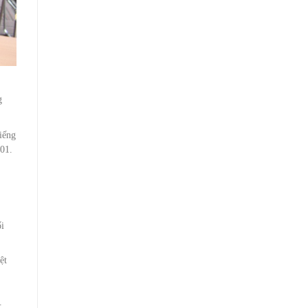
g
tiếng
01.
ối
ệt
.