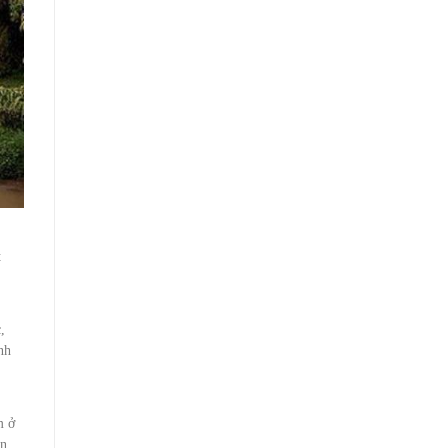
t
,
nh
m ở
ăn