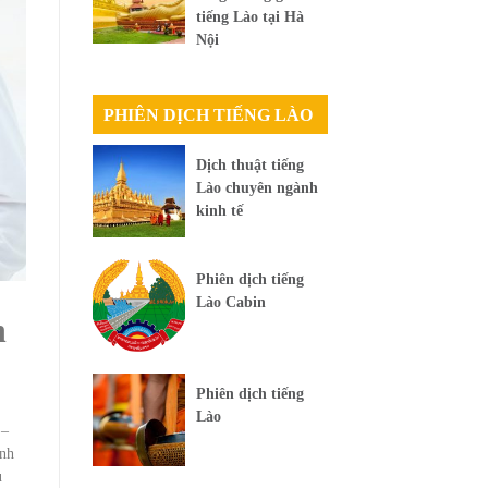
tiếng Lào tại Hà
Nội
PHIÊN DỊCH TIẾNG LÀO
Dịch thuật tiếng
Lào chuyên ngành
kinh tế
Phiên dịch tiếng
Lào Cabin
h
Phiên dịch tiếng
Lào
 –
ảnh
u