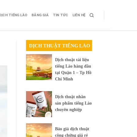
DỊCH TIẾNG LÀO
BẢNG GIÁ
TIN TỨC
LIÊN HỆ
DỊCH THUẬT TIẾNG LÀO
Dịch thuật tài liệu
tiếng Lào hàng đầu
tại Quận 1 – Tp Hồ
Chí Minh
Dịch thuật nhãn
sản phẩm tiếng Lào
chuyên nghiệp
Báo giá dịch thuật
công chứng giá rẻ