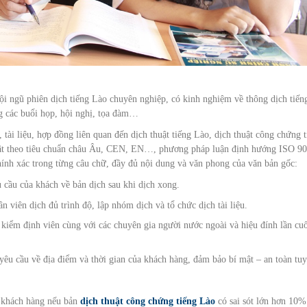
đội ngũ phiên dịch tiếng Lào chuyên nghiệp, có kinh nghiệm về thông dịch tiến
ng các buổi họp, hội nghị, tọa đàm…
 tài liệu, hợp đồng liên quan đến dịch thuật tiếng Lào, dịch thuật công chứng 
thuật theo tiêu chuẩn châu Âu, CEN, EN…, phương pháp luận định hướng ISO 90
ính xác trong từng câu chữ, đầy đủ nội dung và văn phong của văn bản gốc:
êu cầu của khách về bản dịch sau khi dịch xong.
n viên dịch đủ trình độ, lập nhóm dịch và tổ chức dịch tài liệu.
ác kiểm định viên cùng với các chuyên gia người nước ngoài và hiệu đính lần cu
 yêu cầu về địa điểm và thời gian của khách hàng, đảm bảo bí mật – an toàn tuy
o khách hàng nếu bản
dịch thuật công chứng tiếng Lào
có sai sót lớn hơn 10%