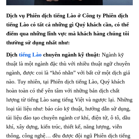
Dịch vụ Phiên dịch tiếng Lào ở Công ty Phiên dịch
tiếng Lào có tất cả những gì Quý khách cần, có thể
điểm qua những lĩnh vực mà khách hàng chúng tôi
thường sử dụng nhất như:
Dịch
tiếng Lào
chuyên ngành kỹ thuật:
Ngành kỹ
thuật là một ngành đặc thù với nhiều thuật ngữ chuyên
ngành, được coi là “khó nhằn” với bất cứ một dịch giả
nào. Tuy nhiên, tại Phiên dịch tiếng Lào, Quý khách
hoàn toàn có thể yên tâm với những bản dịch chất
lượng từ tiếng Lào sang tiếng Việt và ngược lại. Những
loại tài liệu như: báo cáo kỹ thuật, hướng dẫn sử dụng,
tài liệu đào tạo chuyên ngành cơ khí, điện tử, ô tô, dầu
khí, xây dựng, kiến trúc, thiết kế, năng lượng, viễn
thông, công nghệ… đều được đội ngũ Phiên dịch tiếng