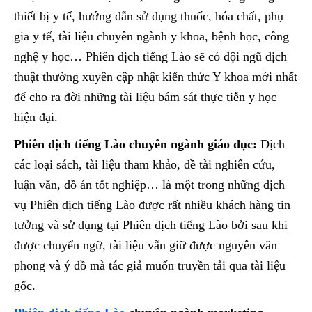
thiết bị y tế, hướng dẫn sử dụng thuốc, hóa chất, phụ
gia y tế, tài liệu chuyên ngành y khoa, bệnh học, công
nghệ y học… Phiên dịch tiếng Lào sẽ có đội ngũ dịch
thuật thường xuyên cập nhật kiến thức Y khoa mới nhất
để cho ra đời những tài liệu bám sát thực tiễn y học
hiện đại.
Phiên dịch tiếng Lào chuyên ngành giáo dục:
Dịch
các loại sách, tài liệu tham khảo, đề tài nghiên cứu,
luận văn, đồ án tốt nghiệp… là một trong những dịch
vụ Phiên dịch tiếng Lào được rất nhiều khách hàng tin
tưởng và sử dụng tại Phiên dịch tiếng Lào bởi sau khi
được chuyển ngữ, tài liệu vẫn giữ được nguyên văn
phong và ý đồ mà tác giả muốn truyền tải qua tài liệu
gốc.