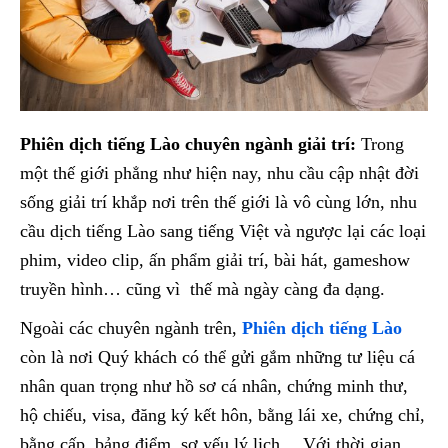
Phiên dịch tiếng Lào chuyên ngành giải trí:
Trong
một thế giới phẳng như hiện nay, nhu cầu cập nhật đời
sống giải trí khắp nơi trên thế giới là vô cùng lớn, nhu
cầu dịch tiếng Lào sang tiếng Việt và ngược lại các loại
phim, video clip, ấn phẩm giải trí, bài hát, gameshow
truyền hình… cũng vì thế mà ngày càng đa dạng.
Ngoài các chuyên ngành trên,
Phiên dịch tiếng Lào
còn là nơi Quý khách có thể gửi gắm những tư liệu cá
nhân quan trọng như hồ sơ cá nhân, chứng minh thư,
hộ chiếu, visa, đăng ký kết hôn, bằng lái xe, chứng chỉ,
bằng cấp, bảng điểm, sơ yếu lý lịch… Với thời gian