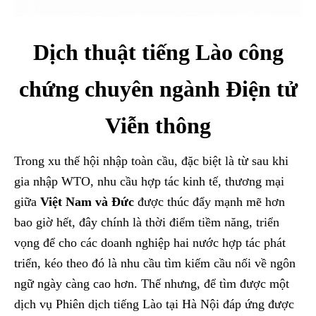
Dịch thuật tiếng Lào công
chứng chuyên ngành Điện tử
Viễn thông
Trong xu thế hội nhập toàn cầu, đặc biệt là từ sau khi
gia nhập WTO, nhu cầu hợp tác kinh tế, thương mại
giữa
Việt Nam và Đức
được thúc đẩy mạnh mẽ hơn
bao giờ hết, đây chính là thời điểm tiềm năng, triển
vọng để cho các doanh nghiệp hai nước hợp tác phát
triển, kéo theo đó là nhu cầu tìm kiếm cầu nối về ngôn
ngữ ngày càng cao hơn. Thế nhưng, để tìm được một
dịch vụ Phiên dịch tiếng Lào tại Hà Nội đáp ứng được