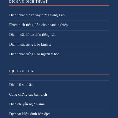
DỊCH VỤ DỊCH THUẬT
Dịch thuật dự án xây dựng tiếng Lào
Phiên dịch tiếng Lào cho doanh nghiệp
Dịch thuật hồ sơ thầu tiếng Lào
Dịch thuật tiếng Lào kinh tế
Dịch thuật tiếng Lào ngành y học
DỊCH VỤ KHÁC
Dịch hồ sơ thầu
Công chứng các bản dịch
Dịch chuyển ngữ Game
Dịch vụ Hiệu đính bản dịch