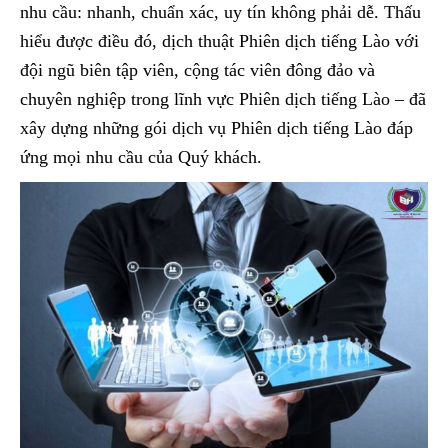
nhu cầu: nhanh, chuẩn xác, uy tín không phải dễ. Thấu
hiểu được điều đó, dịch thuật Phiên dịch tiếng Lào với
đội ngũ biên tập viên, cộng tác viên đông đảo và
chuyên nghiệp trong lĩnh vực Phiên dịch tiếng Lào – đã
xây dựng những gói dịch vụ Phiên dịch tiếng Lào đáp
ứng mọi nhu cầu của Quý khách.