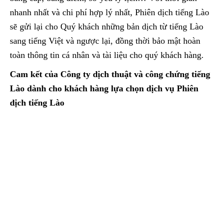
nhanh nhất và chi phí hợp lý nhất, Phiên dịch tiếng Lào
sẽ gửi lại cho Quý khách những bản dịch từ tiếng Lào
sang tiếng Việt và ngược lại, đồng thời bảo mật hoàn
toàn thông tin cá nhân và tài liệu cho quý khách hàng.
Cam kết của Công ty dịch thuật và công chứng tiếng
Lào dành cho khách hàng lựa chọn dịch vụ Phiên
dịch tiếng Lào