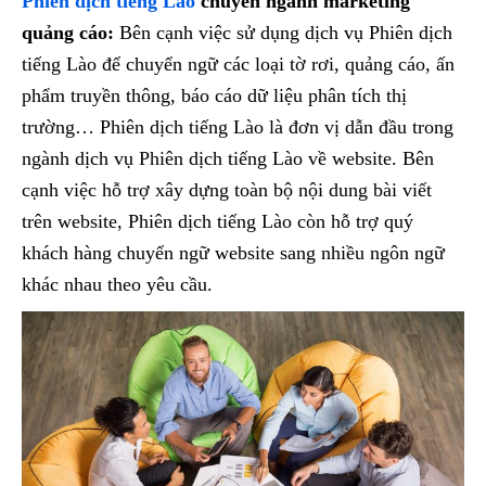
Phiên dịch tiếng Lào
chuyên ngành marketing
quảng cáo:
Bên cạnh việc sử dụng dịch vụ Phiên dịch
tiếng Lào để chuyển ngữ các loại tờ rơi, quảng cáo, ấn
phẩm truyền thông, báo cáo dữ liệu phân tích thị
trường… Phiên dịch tiếng Lào là đơn vị dẫn đầu trong
ngành dịch vụ Phiên dịch tiếng Lào về website. Bên
cạnh việc hỗ trợ xây dựng toàn bộ nội dung bài viết
trên website, Phiên dịch tiếng Lào còn hỗ trợ quý
khách hàng chuyển ngữ website sang nhiều ngôn ngữ
khác nhau theo yêu cầu.