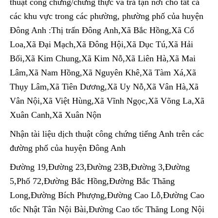
thuật công chứng/chứng thực và trả tận nơi cho tất cả
các khu vực trong các phường, phường phố của huyện
Đông Anh :Thị trấn Đông Anh,Xã Bắc Hồng,Xã Cổ
Loa,Xã Đại Mạch,Xã Đông Hội,Xã Dục Tú,Xã Hải
Bối,Xã Kim Chung,Xã Kim Nỗ,Xã Liên Hà,Xã Mai
Lâm,Xã Nam Hồng,Xã Nguyên Khê,Xã Tàm Xá,Xã
Thụy Lâm,Xã Tiên Dương,Xã Uy Nỗ,Xã Vân Hà,Xã
Vân Nội,Xã Việt Hùng,Xã Vĩnh Ngọc,Xã Võng La,Xã
Xuân Canh,Xã Xuân Nộn
Nhận tài liệu dịch thuật công chứng tiếng Anh trên các
đường phố của huyện Đông Anh
Đường 19,Đường 23,Đường 23B,Đường 3,Đường
5,Phố 72,Đường Bắc Hồng,Đường Bắc Thăng
Long,Đường Bích Phượng,Đường Cao Lỗ,Đường Cao
tốc Nhật Tân Nội Bài,Đường Cao tốc Thăng Long Nội