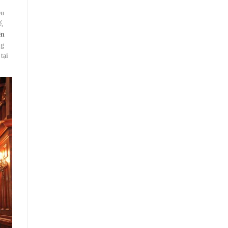
ều
ế,
ên
ng
tại