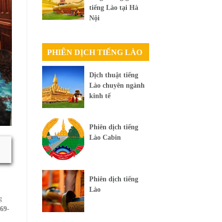
tiếng Lào tại Hà
Nội
PHIÊN DỊCH TIẾNG LÀO
Dịch thuật tiếng
Lào chuyên ngành
kinh tế
Phiên dịch tiếng
Lào Cabin
Phiên dịch tiếng
Lào
g
69-