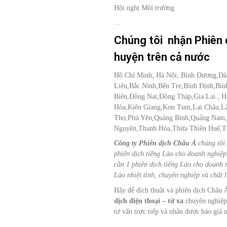
Hội nghị Môi trường
…
Chúng tôi nhận Phiên d
huyện trên cả nước
Hồ Chí Minh, Hà Nội, Bình Dương,Đ
Liêu,Bắc Ninh,Bến Tre,Bình Định,Bì
Biên,Đồng Nai,Đồng Tháp,Gia Lai ,
Hòa,Kiên Giang,Kon Tum,Lai Châu,L
Thọ,Phú Yên,Quảng Bình,Quảng Nam,Q
Nguyên,Thanh Hóa,Thừa Thiên Huế,Ti
Công ty Phiên dịch Châu Á
chúng tôi 
phiên dịch tiếng Lào cho doanh nghiệp
cần 1 phiên dịch tiếng Lào cho doanh 
Lào nhiệt tình, chuyên nghiệp và chất l
Hãy để dịch thuật và phiên dịch Châu 
dịch điện thoại – từ xa
chuyên nghiệp
tư vấn trực tiếp và nhận được báo giá ư