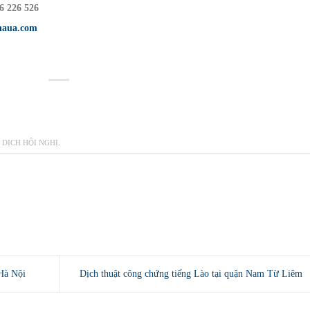
6 226 526
haua.com
 DỊCH HỘI NGHỊ
.
 Hà Nội
Dịch thuật công chứng tiếng Lào tại quận Nam Từ Liêm