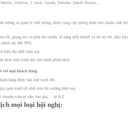
eloitte, Unilever, L’oreal, Suzuki, Yamaha, Sanofi Aventis,…
đo lường và quản lý chất lượng; được cung cấp chứng nhận tiêu chuẩn chất lư
in tốt, giọng nói và phát âm chuẩn, kĩ năng diễn thuyết và tốc ký tốt, đảm bảo
à chính xác đến 99%.
và hiện đại nhất hiện nay.
n dịch viên trước khi tiến hành phiên dịch.
ất tới mọi khách hàng
hách hàng được bảo mật tuyệt đối
iá cạnh tranh tốt nhất trên thị trường hiện nay.
ũ chuyên viên tư vấn, báo giá,… từ A-Z
ch mọi loại hội nghị: