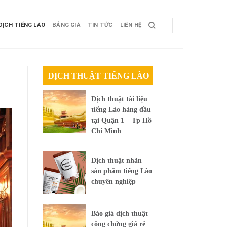
DỊCH TIẾNG LÀO
BẢNG GIÁ
TIN TỨC
LIÊN HỆ
DỊCH THUẬT TIẾNG LÀO
Dịch thuật tài liệu
tiếng Lào hàng đầu
tại Quận 1 – Tp Hồ
Chí Minh
Dịch thuật nhãn
sản phẩm tiếng Lào
chuyên nghiệp
Báo giá dịch thuật
công chứng giá rẻ