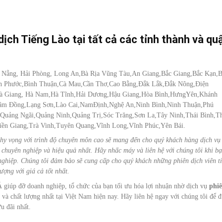
ịch Tiếng Lào tại tất cả các tỉnh thành và qu
à Nẵng, Hải Phòng, Long An,Bà Rịa Vũng Tàu,An Giang,Bắc Giang,Bắc Kạn,
nh Phước,Bình Thuận,Cà Mau,Cần Thơ,Cao Bằng,Đắk Lắk,Đắk Nông,Điện
 Hà Giang, Hà Nam,Hà Tĩnh,Hải Dương,Hậu Giang,Hòa Bình,HưngYên,Khánh
âm Đồng,Lạng Sơn,Lào Cai,NamĐịnh,Nghệ An,Ninh Bình,Ninh Thuận,Phú
uảng Ngãi,Quảng Ninh,Quảng Trị,Sóc Trăng,Sơn La,Tây Ninh,Thái Bình,T
ền Giang,Trà Vinh,Tuyên Quang,Vĩnh Long,Vĩnh Phúc,Yên Bái.
hy vọng với trình độ chuyên môn cao sẽ mang đến cho quý khách hàng dịch vụ
 chuyên nghiệp và hiệu quả nhất. Hãy nhấc máy và liên hệ với chúng tôi khi b
nghiệp. Chúng tôi đảm bảo sẽ cung cấp cho quý khách những phiên dịch viên t
ượng với giá cả tốt nhất.
Á giúp đỡ doanh nghiệp, tổ chức của bạn tối ưu hóa lợi nhuận nhờ dịch vụ
phi
 và chất lượng nhất tại Việt Nam hiện nay. Hãy liên hệ ngay với chúng tôi để 
u đãi nhất.