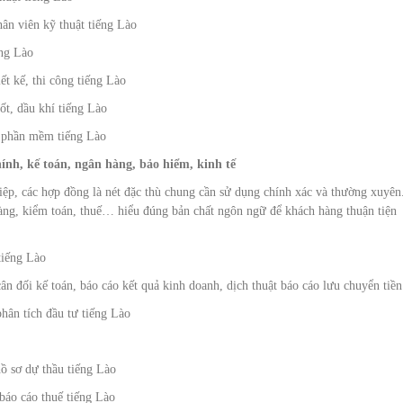
nhân viên kỹ thuật tiếng Lào
ếng Lào
ết kế, thi công tiếng Lào
ốt, dầu khí tiếng Lào
, phần mềm tiếng Lào
hính, kế toán, ngân hàng, bảo hiểm, kinh tế
iệp, các hợp đồng là nét đặc thù chung cần sử dụng chính xác và thường xuyên
hàng, kiểm toán, thuế… hiểu đúng bản chất ngôn ngữ để khách hàng thuận tiện
tiếng Lào
ân đối kế toán, báo cáo kết quả kinh doanh, dịch thuật báo cáo lưu chuyển tiền 
phân tích đầu tư tiếng Lào
ồ sơ dự thầu tiếng Lào
 báo cáo thuế tiếng Lào