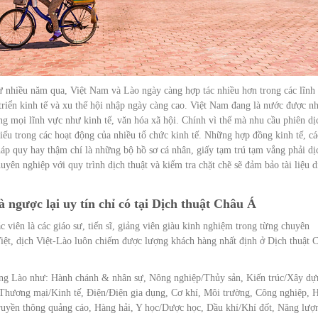
 nhiều năm qua, Việt Nam và Lào ngày càng hợp tác nhiều hơn trong các lĩnh
t triển kinh tế và xu thế hội nhập ngày càng cao. Việt Nam đang là nước được n
ng mọi lĩnh vực như kinh tế, văn hóa xã hội. Chính vì thế mà nhu cầu phiên dị
hiếu trong các hoạt động của nhiều tổ chức kinh tế. Những hợp đồng kinh tế, cá
háp quy hay thậm chí là những bộ hồ sơ cá nhân, giấy tạm trú tạm vắng phải dị
yên nghiệp với quy trình dịch thuật và kiểm tra chặt chẽ sẽ đảm bảo tài liệu d
 ngược lại uy tín chỉ có tại Dịch thuật Châu Á
 viên là các giáo sư, tiến sĩ, giảng viên giàu kinh nghiệm trong từng chuyên
-Việt, dịch Việt-Lào luôn chiếm được lượng khách hàng nhất định ở Dịch thuật 
ếng Lào như: Hành chánh & nhân sự, Nông nghiệp/Thủy sản, Kiến trúc/Xây dự
Thương mại/Kinh tế, Điện/Điện gia dụng, Cơ khí, Môi trường, Công nghiệp, 
ruyền thông quảng cáo, Hàng hải, Y học/Dược học, Dầu khí/Khí đốt, Năng lượ