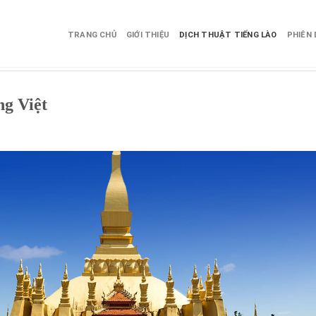
TRANG CHỦ
GIỚI THIỆU
DỊCH THUẬT TIẾNG LÀO
PHIÊN 
ng Việt