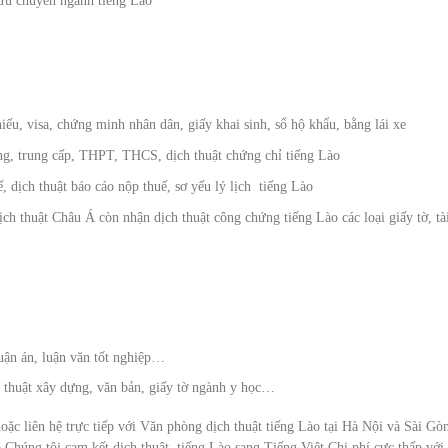
 cứu chuyên ngành tiếng Lào
iếu, visa, chứng minh nhân dân, giấy khai sinh, sổ hộ khẩu, bằng lái xe
ẳng, trung cấp, THPT, THCS, dịch thuật chứng chỉ tiếng Lào
, dịch thuật báo cáo nộp thuế, sơ yếu lý lịch tiếng Lào
ch thuật Châu Á còn nhận dịch thuật công chứng tiếng Lào các loại giấy tờ, tà
luận án, luận văn tốt nghiệp…
kĩ thuật xây dựng, văn bản, giấy tờ ngành y học…
ặc liên hệ trực tiếp với Văn phòng dịch thuật tiếng Lào tại Hà Nội và Sài Gò
.Chúng tôi cam kết dịch thuật tiếng Lào sang Tiếng Việt Chi phí cực thấp với 