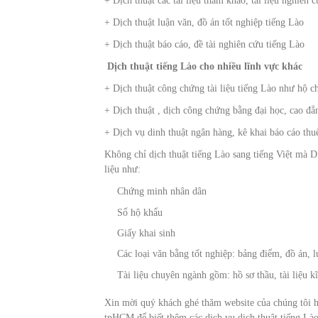
+ Dịch thuật các tài liệu tham khảo, tài liệu nghiên
+ Dịch thuật luận văn, đồ án tốt nghiệp tiếng Lào
+ Dịch thuật báo cáo, đề tài nghiên cứu tiếng Lào
Dịch thuật tiếng Lào cho nhiều lĩnh vực khác
+ Dịch thuật công chứng tài liệu tiếng Lào như hộ ch
+ Dịch thuật , dịch công chứng bằng đại học, cao đ
+ Dịch vụ dinh thuật ngân hàng, kê khai báo cáo thuế
Không chỉ dịch thuật tiếng Lào sang tiếng Việt mà Dị
liệu như:
Chứng minh nhân dân
Sổ hộ khẩu
Giấy khai sinh
Các loại văn bằng tốt nghiệp: bảng điểm, đồ án, 
Tài liệu chuyên ngành gồm: hồ sơ thầu, tài liệu 
Xin mời quý khách ghé thăm website của chúng tôi ho
tpHCM để biết thêm các dịch vụ dịch thuật tiếng Lào