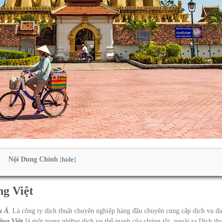
Nội Dung Chính
[
hide
]
ng Việt
u Á
. Là công ty dịch thuật chuyên nghiệp hàng đầu chuyên cung cấp dịch vụ đa
ếng Việt
là một trong những dịch vụ thế mạnh của chúng tôi, ngoài ra Dịch th