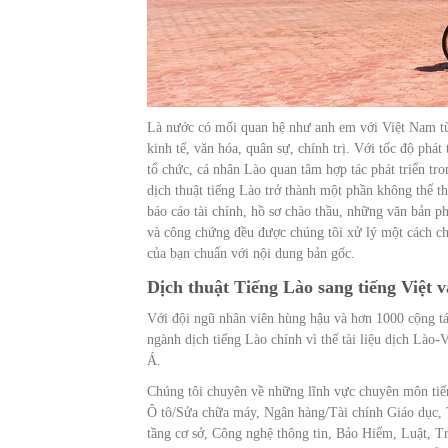
Là nước có mối quan hệ như anh em với Việt Nam từ
kinh tế, văn hóa, quân sự, chính trị. Với tốc độ phá
tổ chức, cá nhân Lào quan tâm hợp tác phát triển tro
dịch thuật tiếng Lào trở thành một phần không thể t
báo cáo tài chính, hồ sơ chào thầu, những văn bản p
và công chứng đều được chúng tôi xử lý một cách chu
của bạn chuẩn với nội dung bản gốc.
Dịch thuật Tiếng Lào sang tiếng Việt
và
Với đội ngũ nhân viên hùng hậu và hơn 1000 cộng tác
ngành dịch tiếng Lào chính vì thế tài liệu dịch Lào
Á.
Chúng tôi chuyên về những lĩnh vực chuyên môn ti
Ô tô/Sửa chữa máy, Ngân hàng/Tài chính Giáo dục, 
tầng cơ sở, Công nghệ thông tin, Bảo Hiểm, Luật, T