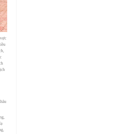
 vực
hiều
ch,
c
ch
ịch
Châu
ng,
Hạ
ng,