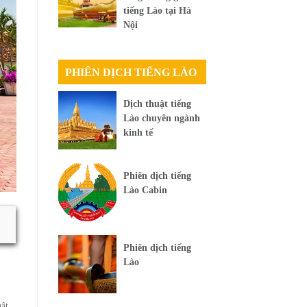
tiếng Lào tại Hà
Nội
PHIÊN DỊCH TIẾNG LÀO
Dịch thuật tiếng
Lào chuyên ngành
kinh tế
Phiên dịch tiếng
Lào Cabin
Phiên dịch tiếng
Lào
uật