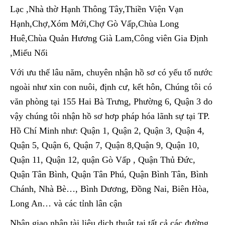
Lạc ,Nhà thờ Hạnh Thông Tây,Thiền Viện Vạn
Hạnh,Chợ,Xóm Mới,Chợ Gò Vấp,Chùa Long
Huê,Chùa Quản Hương Già Lam,Công viên Gia Định
,Miếu Nổi
Với ưu thế lâu năm, chuyên nhận hồ sơ có yếu tố nước
ngoài như xin con nuôi, định cư, kết hôn, Chúng tôi có
văn phòng tại 155 Hai Bà Trưng, Phường 6, Quận 3 do
vậy chúng tôi nhận hồ sơ hơp pháp hóa lãnh sự tại TP.
Hồ Chí Minh như: Quận 1, Quận 2, Quận 3, Quận 4,
Quận 5, Quận 6, Quận 7, Quận 8,Quận 9, Quận 10,
Quận 11, Quận 12, quận Gò Vấp , Quận Thủ Đức,
Quận Tân Bình, Quận Tân Phú, Quận Bình Tân, Bình
Chánh, Nhà Bè…, Bình Dương, Đồng Nai, Biên Hòa,
Long An… và các tỉnh lân cận
Nhận giao nhận tài liệu dịch thuật tại tất cả các đường