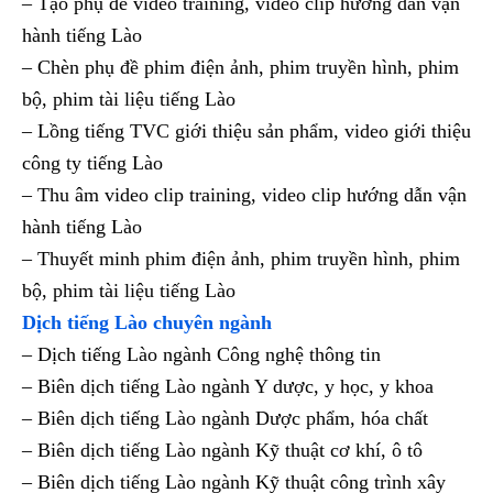
– Tạo phụ đề video training, video clip hướng dẫn vận
hành tiếng Lào
– Chèn phụ đề phim điện ảnh, phim truyền hình, phim
bộ, phim tài liệu tiếng Lào
– Lồng tiếng TVC giới thiệu sản phẩm, video giới thiệu
công ty tiếng Lào
– Thu âm video clip training, video clip hướng dẫn vận
hành tiếng Lào
– Thuyết minh phim điện ảnh, phim truyền hình, phim
bộ, phim tài liệu tiếng Lào
Dịch tiếng Lào chuyên ngành
– Dịch tiếng Lào ngành Công nghệ thông tin
– Biên dịch tiếng Lào ngành Y dược, y học, y khoa
– Biên dịch tiếng Lào ngành Dược phẩm, hóa chất
– Biên dịch tiếng Lào ngành Kỹ thuật cơ khí, ô tô
– Biên dịch tiếng Lào ngành Kỹ thuật công trình xây