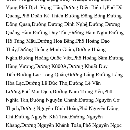
Vọng,Phố Dịch Vọng Hậu,Đường Điện Biên 1,Phố Đỗ
Quang,Phố Doãn Kế Thiện,Đường Đồng Bông,Đường
Đông Quan,Đường Dương Đình Nghệ,Đường Dương
Quảng Hàm,Đường Duy Tân,Đường Hàm Nghi,Đường
Hồ Tùng Mậu,Đường Hoa Bằng,Phố Hoàng Đạo
Thúy,Đường Hoàng Minh Giám,Đường Hoàng
Ngân,Đường Hoàng Quốc Việt,Phố Hoàng Sâm,Đường
Hùng Vương,Đường K800A,Đường Khuất Duy
Tiến,Đường Lạc Long Quân,Đường Láng,Đường Láng
Hòa Lạc,Đường Lê Đức Thọ,Đường Lê Văn
Lương,Phố Mai Dịch,Đường Nam Trung Yên,Phố
Nghĩa Tân,Đường Nguyễn Chánh,Đường Nguyễn Cơ
Thạch,Đường Nguyễn Đình Hoàn,Phố Nguyễn Đổng
Chi,Đường Nguyễn Khả Trạc,Đường Nguyễn
Khang,Đường Nguyễn Khánh Toàn,Phố Nguyễn Ngọc