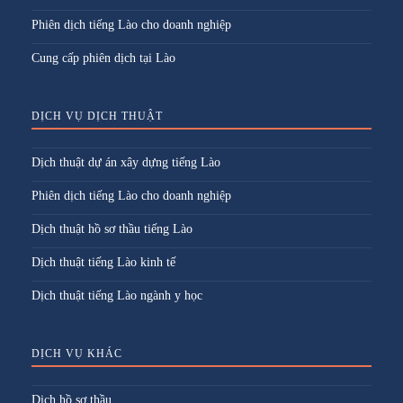
Phiên dịch tiếng Lào cho doanh nghiệp
Cung cấp phiên dịch tại Lào
DỊCH VỤ DỊCH THUẬT
Dịch thuật dự án xây dựng tiếng Lào
Phiên dịch tiếng Lào cho doanh nghiệp
Dịch thuật hồ sơ thầu tiếng Lào
Dịch thuật tiếng Lào kinh tế
Dịch thuật tiếng Lào ngành y học
DỊCH VỤ KHÁC
Dịch hồ sơ thầu