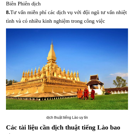
Biên Phiên dịch
8.
Tư vấn miễn phí các dịch vụ với đội ngũ tư vấn nhiệt
tình và có nhiều kinh nghiệm trong công việc
dịch thuật tiếng Lào uy tín
Các tài liệu cần dịch thuật tiếng Lào bao