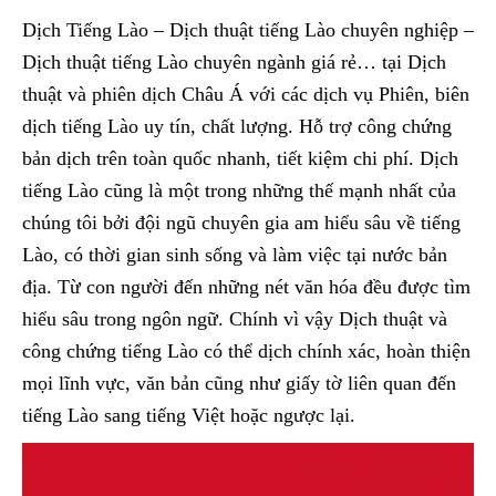
Dịch Tiếng Lào – Dịch thuật tiếng Lào chuyên nghiệp –
Dịch thuật tiếng Lào chuyên ngành giá rẻ… tại Dịch
thuật và phiên dịch Châu Á với các dịch vụ Phiên, biên
dịch tiếng Lào uy tín, chất lượng. Hỗ trợ công chứng
bản dịch trên toàn quốc nhanh, tiết kiệm chi phí. Dịch
tiếng Lào cũng là một trong những thế mạnh nhất của
chúng tôi bởi đội ngũ chuyên gia am hiểu sâu về tiếng
Lào, có thời gian sinh sống và làm việc tại nước bản
địa. Từ con người đến những nét văn hóa đều được tìm
hiểu sâu trong ngôn ngữ. Chính vì vậy Dịch thuật và
công chứng tiếng Lào có thể dịch chính xác, hoàn thiện
mọi lĩnh vực, văn bản cũng như giấy tờ liên quan đến
tiếng Lào sang tiếng Việt hoặc ngược lại.