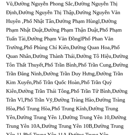
Vũ,Đường Nguyễn Phong Sắc,Đường Nguyễn Thị
Định,Đường Nguyễn Thị Thập,Đường Nguyễn Văn
Huyên ,Phố Nhật Tân,Đường Phạm Hùngl,Đường
Phạm Nhật Duật,Đường Phạm Thận Duật,Phố Phạm
Tuấn Tài,Đường Phạm Văn ĐồnglPhố Phan Văn
Trường,Phố Phùng Chí Kiên,Đường Quan Hoa,Phố
Quan Nhân,Đường Thành Thái,Đường Tô Hiệu,Đường
Tôn Thất Thuyết,Phố Trần Bình,Phố Trần Cung,Đường
Trần Đăng Ninh,Đường Trần Duy Hưng,Đường Trần
Kim Xuyến,Phố Trần Quốc Hoàn,Phố Trần Quý
Kiên,Đường Trần Thái Tông,Phố Trần Tử Bình,Đường
Trần Vĩ,Phố Trần Vỹ,Đường Tràng Hào,Đường Tràng
Hòa,Phố Trung Hòa,Phố Trung Kính,Đường Trung
Yên,Đường Trung Yên 1,Đường Trung Yên 10,Đường
Trung Yên 10A,Đường Trung Yên 10B,Đường Trung
Yên 11,Phố Trung Yên 11A,Đường Trung Yên