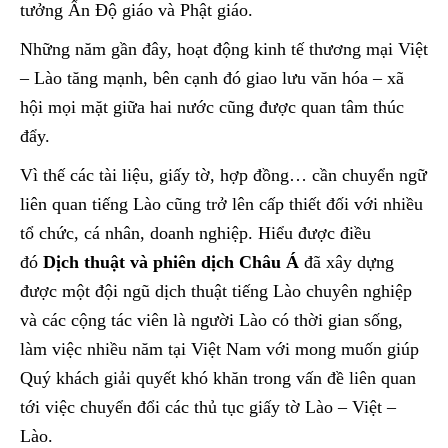
tưởng Ấn Độ giáo và Phật giáo.
Những năm gần đây, hoạt động kinh tế thương mại Việt
– Lào tăng mạnh, bên cạnh đó giao lưu văn hóa – xã
hội mọi mặt giữa hai nước cũng được quan tâm thúc
đẩy.
Vì thế các tài liệu, giấy tờ, hợp đồng… cần chuyển ngữ
liên quan tiếng Lào cũng trở lên cấp thiết đối với nhiều
tổ chức, cá nhân, doanh nghiệp. Hiểu được điều
đó
Dịch thuật và phiên dịch Châu Á
đã xây dựng
được một đội ngũ dịch thuật tiếng Lào chuyên nghiệp
và các cộng tác viên là người Lào có thời gian sống,
làm việc nhiều năm tại Việt Nam với mong muốn giúp
Quý khách giải quyết khó khăn trong vấn đề liên quan
tới việc chuyển đổi các thủ tục giấy tờ Lào – Việt –
Lào.