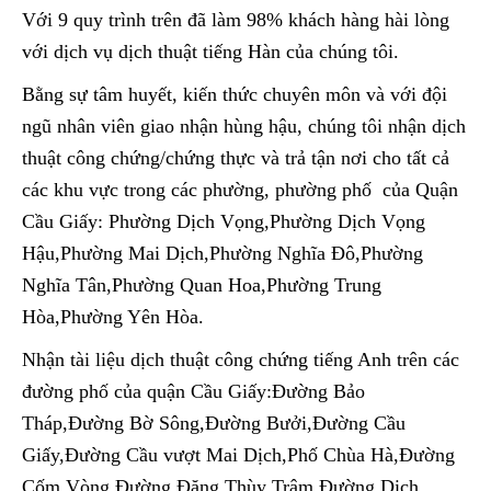
Với 9 quy trình trên đã làm 98% khách hàng hài lòng
với dịch vụ dịch thuật tiếng Hàn của chúng tôi.
Bằng sự tâm huyết, kiến thức chuyên môn và với đội
ngũ nhân viên giao nhận hùng hậu, chúng tôi nhận dịch
thuật công chứng/chứng thực và trả tận nơi cho tất cả
các khu vực trong các phường, phường phố của Quận
Cầu Giấy: Phường Dịch Vọng,Phường Dịch Vọng
Hậu,Phường Mai Dịch,Phường Nghĩa Đô,Phường
Nghĩa Tân,Phường Quan Hoa,Phường Trung
Hòa,Phường Yên Hòa.
Nhận tài liệu dịch thuật công chứng tiếng Anh trên các
đường phố của quận Cầu Giấy:Đường Bảo
Tháp,Đường Bờ Sông,Đường Bưởi,Đường Cầu
Giấy,Đường Cầu vượt Mai Dịch,Phố Chùa Hà,Đường
Cốm Vòng,Đường Đặng Thùy Trâm,Đường Dịch