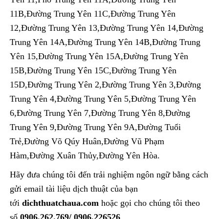
11B,Đường Trung Yên 11C,Đường Trung Yên
12,Đường Trung Yên 13,Đường Trung Yên 14,Đường
Trung Yên 14A,Đường Trung Yên 14B,Đường Trung
Yên 15,Đường Trung Yên 15A,Đường Trung Yên
15B,Đường Trung Yên 15C,Đường Trung Yên
15D,Đường Trung Yên 2,Đường Trung Yên 3,Đường
Trung Yên 4,Đường Trung Yên 5,Đường Trung Yên
6,Đường Trung Yên 7,Đường Trung Yên 8,Đường
Trung Yên 9,Đường Trung Yên 9A,Đường Tuổi
Trẻ,Đường Võ Qúy Huân,Đường Vũ Phạm
Hàm,Đường Xuân Thủy,Đường Yên Hòa.
Hãy đưa chúng tôi đến trải nghiệm ngôn ngữ bằng cách
gửi email tài liệu dịch thuật của bạn
tới
dichthuatchaua.com
hoặc gọi cho chúng tôi theo
số
0906.262.769/ 0906.226526