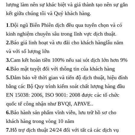
lượng làm nên sự khác biệt và giá thành tạo nên sự gắn
kết giữa chúng tôi và Quý khách hàng.
1
.Đội ngũ Biên Phiên dịch đều qua tuyển chọn và có
kinh nghiệm chuyên sâu trong lĩnh vực dịch thuật.
2.
Báo giá linh hoạt và ưu đãi cho khách hànglâu năm
và với số lượng lớn
3.
Cam kết hoàn tiền 100% nếu sai sót dịch lớn hơn 9%
4.
Bảo mật tuyệt đối với thông tin của khách hàng
5.
Đảm bảo về thời gian và tiến độ dịch thuật, hiệu đính
bằng các Bộ Quy trình kiểm soát chất lượng hàng đầu
EN 15038: 2006, ISO 9001: 2008 được các tổ chức
quốc tế công nhận như BVQI, APAVE..
6.
Bảo hành sản phẩm vĩnh viễn, lưu trữ hồ sơ cho
khách hàng trong vòng 10 năm
7.
Hỗ trợ dịch thuật 24/24 đối với tất cả các dịch vụ