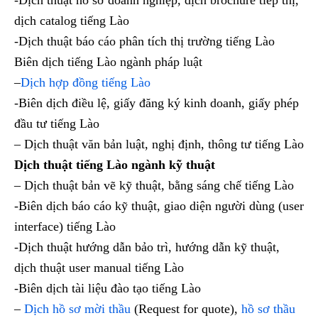
dịch catalog tiếng Lào
-Dịch thuật báo cáo phân tích thị trường tiếng Lào
Biên dịch tiếng Lào ngành pháp luật
–
Dịch hợp đồng tiếng Lào
-Biên dịch điều lệ, giấy đăng ký kinh doanh, giấy phép
đầu tư tiếng Lào
– Dịch thuật văn bản luật, nghị định, thông tư tiếng Lào
Dịch thuật tiếng Lào ngành kỹ thuật
– Dịch thuật bản vẽ kỹ thuật, bằng sáng chế tiếng Lào
-Biên dịch báo cáo kỹ thuật, giao diện người dùng (user
interface) tiếng Lào
-Dịch thuật hướng dẫn bảo trì, hướng dẫn kỹ thuật,
dịch thuật user manual tiếng Lào
-Biên dịch tài liệu đào tạo tiếng Lào
–
Dịch hồ sơ mời thầu
(Request for quote),
hồ sơ thầu