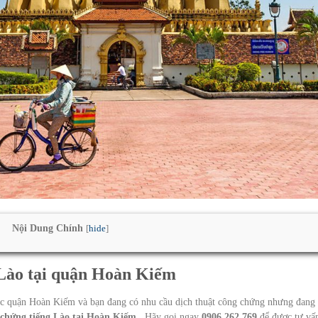
Nội Dung Chính
[
hide
]
 Lào tại quận Hoàn Kiếm
uộc quận Hoàn Kiếm và bạn đang có nhu cầu dịch thuật công chứng nhưng đang
 chứng tiếng Lào tại Hoàn Kiếm .
Hãy gọi ngay
0906.262.769
để được tư vấ