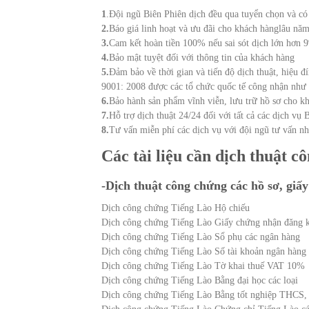
1
.Đội ngũ Biên Phiên dịch đều qua tuyển chọn và có 
2.
Báo giá linh hoạt và ưu đãi cho khách hànglâu năm
3.
Cam kết hoàn tiền 100% nếu sai sót dịch lớn hơn 
4.
Bảo mật tuyệt đối với thông tin của khách hàng
5.
Đảm bảo về thời gian và tiến độ dịch thuật, hiệu
9001: 2008 được các tổ chức quốc tế công nhận nh
6.
Bảo hành sản phẩm vĩnh viễn, lưu trữ hồ sơ cho k
7.
Hỗ trợ dịch thuật 24/24 đối với tất cả các dịch vụ 
8.
Tư vấn miễn phí các dịch vụ với đội ngũ tư vấn nh
Các tài liệu cần dịch thuật 
-Dịch thuật công chứng các hồ sơ, giấy
Dịch công chứng Tiếng Lào Hộ chiếu
Dịch công chứng Tiếng Lào Giấy chứng nhận đăng 
Dịch công chứng Tiếng Lào Sổ phụ các ngân hàng
Dịch công chứng Tiếng Lào Số tài khoản ngân hàng
Dịch công chứng Tiếng Lào Tờ khai thuế VAT 10%
Dịch công chứng Tiếng Lào Bằng đại học các loại
Dịch công chứng Tiếng Lào Bằng tốt nghiệp THCS,