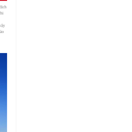
dịch
chi
vậy
Lào