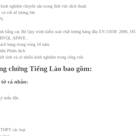
kinh nghiệm chuyên sâu trong lĩnh vực dịch thuật.
 và với số lượng lớn
9%
 đính bằng các Bộ Quy trình kiểm soát chất lượng hàng đầu EN 15038: 2006, IS
ư BVQI, APAVE..
hách hàng trong vòng 10 năm
Biên Phiên dịch
iệt tình và có nhiều kinh nghiệm trong công việc
công chứng Tiếng Lào bao gồm:
 tờ cá nhân:
ký mẫu dấu
 THPT các loại