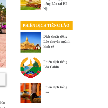
tiếng Lào tại Hà
Nội
PHIÊN DỊCH TIẾNG LÀO
Dịch thuật tiếng
Lào chuyên ngành
kinh tế
Phiên dịch tiếng
Lào Cabin
Phiên dịch tiếng
Lào
 băn
n và