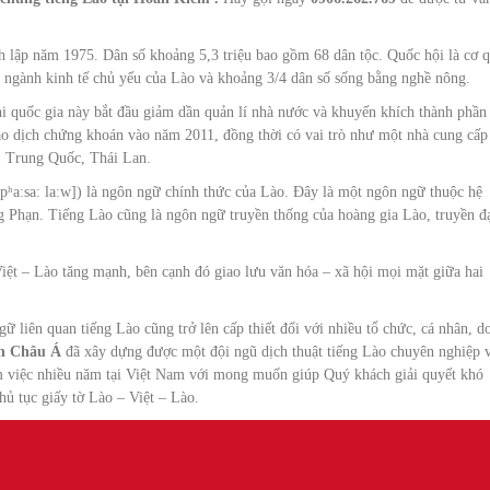
 lập năm 1975. Dân số khoảng 5,3 triệu bao gồm 68 dân tộc. Quốc hội là cơ 
 ngành kinh tế chủ yếu của Lào và khoảng 3/4 dân số sống bằng nghề nông.
khi quốc gia này bắt đầu giảm dần quản lí nhà nước và khuyến khích thành phần
ao dịch chứng khoán vào năm 2011, đồng thời có vai trò như một nhà cung cấp
, Trung Quốc, Thái Lan.
ʰaːsaː laːw]) là ngôn ngữ chính thức của Lào. Đây là một ngôn ngữ thuộc hệ
 Phạn. Tiếng Lào cũng là ngôn ngữ truyền thống của hoàng gia Lào, truyền đạ
ệt – Lào tăng mạnh, bên cạnh đó giao lưu văn hóa – xã hội mọi mặt giữa hai
gữ liên quan tiếng Lào cũng trở lên cấp thiết đối với nhiều tổ chức, cá nhân, d
ch Châu Á
đã xây dựng được một đội ngũ dịch thuật tiếng Lào chuyên nghiệp 
làm việc nhiều năm tại Việt Nam với mong muốn giúp Quý khách giải quyết khó
thủ tục giấy tờ Lào – Việt – Lào.