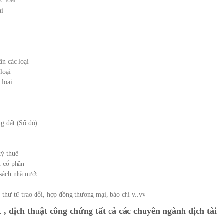
c loại
ại
n các loại
loại
 loại
g đất (Số đỏ)
ý thuế
 cổ phần
sách nhà nước
 thư từ trao đổi, hợp đồng thương mại, báo chí v..vv
 , dịch thuật công chứng tất cả các chuyên ngành dịch tài