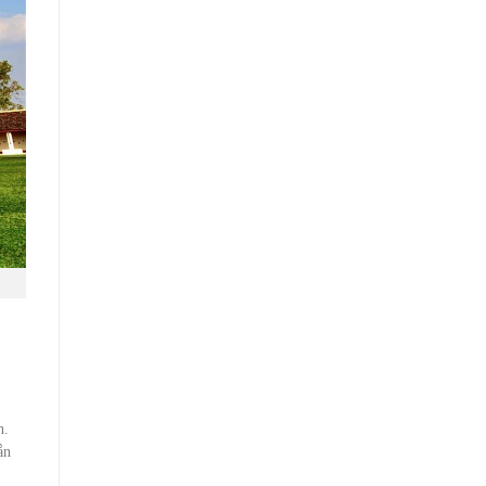
h.
ắn