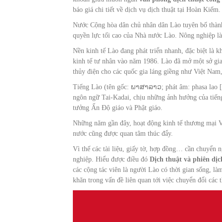
báo giá chi tiết về dịch vụ dịch thuật tại Hoàn Kiếm.
Nước Cộng hòa dân chủ nhân dân Lào tuyên bố thành
quyền lực tối cao của Nhà nước Lào. Nông nghiệp là
Nền kinh tế Lào đang phát triển nhanh, đặc biệt là 
kinh tế tư nhân vào năm 1986. Lào đã mở một sở gi
thủy điện cho các quốc gia láng giềng như Việt Nam
Tiếng Lào (tên gốc: ພາສາລາວ; phát âm: phasa lao [p
ngôn ngữ Tai-Kadai, chịu những ảnh hưởng của tiếng
tưởng Ấn Độ giáo và Phật giáo.
Những năm gần đây, hoạt động kinh tế thương mại Vi
nước cũng được quan tâm thúc đẩy.
Vì thế các tài liệu, giấy tờ, hợp đồng… cần chuyển n
nghiệp. Hiểu được điều đó
Dịch thuật và phiên dị
các cộng tác viên là người Lào có thời gian sống, 
khăn trong vấn đề liên quan tới việc chuyển đổi các 