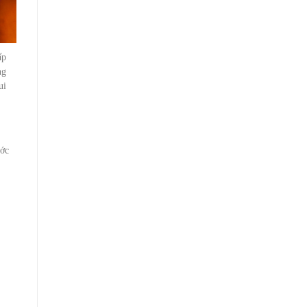
ấp
ng
ui
ước