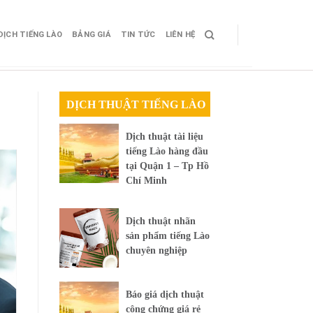
DỊCH TIẾNG LÀO
BẢNG GIÁ
TIN TỨC
LIÊN HỆ
DỊCH THUẬT TIẾNG LÀO
Dịch thuật tài liệu
tiếng Lào hàng đầu
tại Quận 1 – Tp Hồ
Chí Minh
Dịch thuật nhãn
sản phẩm tiếng Lào
chuyên nghiệp
Báo giá dịch thuật
công chứng giá rẻ