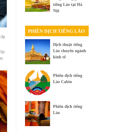
tiếng Lào tại Hà
Nội
PHIÊN DỊCH TIẾNG LÀO
cấp
Dịch thuật tiếng
Lào chuyên ngành
iệt
kinh tế
ầu
Phiên dịch tiếng
Lào Cabin
Phiên dịch tiếng
Lào