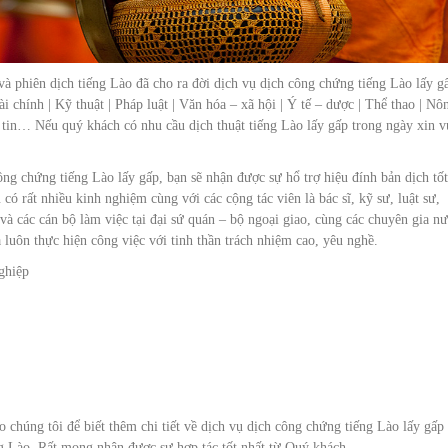
à phiên dịch tiếng Lào đã cho ra đời dịch vụ dịch công chứng tiếng Lào lấy g
i chính | Kỹ thuật | Pháp luật | Văn hóa – xã hội | Ý tế – dược | Thể thao | Nô
tin… Nếu quý khách có nhu cầu dịch thuật tiếng Lào lấy gấp trong ngày xin v
ông chứng tiếng Lào lấy gấp, bạn sẽ nhận được sự hổ trợ hiệu đính bản dịch tốt
có rất nhiều kinh nghiệm cùng với các cộng tác viên là bác sĩ, kỹ sư, luật sư,
 và các cán bộ làm việc tại đại sứ quán – bộ ngoại giao, cùng các chuyên gia n
luôn thực hiện công việc với tinh thần trách nhiệm cao, yêu nghề.
ghiệp
 chúng tôi để biết thêm chi tiết về dịch vụ dịch công chứng tiếng Lào lấy gấp
ng Lào. Rất mong nhận được sự hợp tác tốt nhất từ Quý khách.