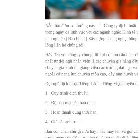
Nắm bắt được xu hướng này nên Công ty dịch thuật v
trong ngày đa lĩnh vực với các ngành nghề: Kinh tế tà
lâm nghiệp | Bảo hiểm | Xây dựng |Công nghệ thông 
lòng liên hệ chúng tôi.
Hãy đến với công ty chúng tôi khi có nhu cầu dịch c
nhất từ đội ngũ nhân viên là các chuyên gia hàng đầu 
chuyên gia kinh tế, giảng viên các trường đại học và
ngoài có năng lực chuyên môn cao, đầy tâm huyết và 
Đội ngũ dịch thuật Tiếng Lào – Tiếng Việt chuyên n
1. Quy trình dịch thuật:
2. Độ bảo mật của bản dịch
3. Hoàn thành đúng thời hạn
4. Giá cả cạnh tranh
Bạn còn chần chừ gì nữa hãy nhắc máy lên và gọi cho
trong ngày của Công ty dịch thuật và phiên dịch tiế