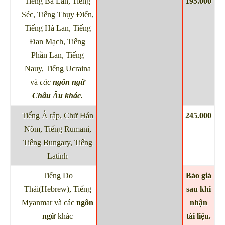
Tiếng Ba Lan, Tiếng
195.000
Séc, Tiếng Thụy Điển,
Tiếng Hà Lan, Tiếng
Đan Mạch, Tiếng
Phần Lan, Tiếng
Nauy, Tiếng Ucraina
và
các
ngôn ngữ
Châu Âu khác.
Tiếng Ả rập, Chữ Hán
245.000
Nôm, Tiếng Rumani,
Tiếng Bungary, Tiếng
Latinh
Tiếng Do
Báo giá
Thái(Hebrew), Tiếng
sau khi
Myanmar và các
ngôn
nhận
ngữ
khác
tài liệu.