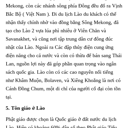
Mekong, còn các nhánh sông phía Đông đều đổ ra Vịnh
Bắc Bộ ( Việt Nam ). Đi du lịch Lào du khách có thể
nhận thấy chính nhờ vào đồng bằng Sông Mekong, đã
tạo cho Lào 2 vựa lúa phì nhiêu ở Viên Chăn và
Savanakhet, và cũng nơi tập trung dân cư đông đúc
nhật của Lào. Ngoài ra Các đập thủy điện cung ứng
điện năng cho cả nước và còn có thừa để bán sang Thái
Lan, nguồn lợi này đã góp phần quan trọng vào ngân
sách quốc gia. Lào còn có các cao nguyên nổi tiếng
như Khâm Muộn, Bolaven, và Xiêng Khoẳng là nơi có
Cánh Đồng Chum, một di chỉ của người cổ đại còn tồn
tại.
5. Tôn giáo ở Lào
Phật giáo được chọn là Quốc giáo ở đất nước du lịch
Lào. Hiện có khoảng 60% dân số theo Phật giáo Tiểu