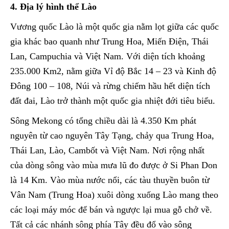
4. Địa lý hình thể Lào
Vương quốc Lào là một quốc gia nằm lọt giữa các quốc
gia khác bao quanh như Trung Hoa, Miến Điện, Thái
Lan, Campuchia và Việt Nam. Với diện tích khoảng
235.000 Km2, nằm giữa Vỉ độ Bắc 14 – 23 và Kinh độ
Đông 100 – 108, Núi và rừng chiếm hầu hết diện tích
đất đai, Lào trở thành một quốc gia nhiệt đới tiêu biểu.
Sông Mekong có tổng chiều dài là 4.350 Km phát
nguyên từ cao nguyên Tây Tạng, chảy qua Trung Hoa,
Thái Lan, Lào, Cambốt và Việt Nam. Nơi rộng nhất
của dòng sông vào mùa mưa lũ đo được ở Si Phan Don
là 14 Km. Vào mùa nước nổi, các tàu thuyền buôn từ
Vân Nam (Trung Hoa) xuôi dòng xuống Lào mang theo
các loại máy móc để bán và ngược lại mua gỗ chở về.
Tất cả các nhánh sông phía Tây đều đổ vào sông