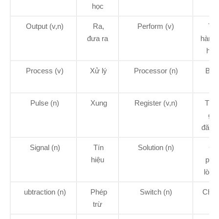
học
Output (v,n)
Ra,
Perform (v)
Tiế
đưa ra
hành, 
hàn
Process (v)
Xử lý
Processor (n)
Bộ 
lý
Pulse (n)
Xung
Register (v,n)
Tha
ghi
đăng
Signal (n)
Tín
Solution (n)
Giả
hiệu
phá
lời gi
ubtraction (n)
Phép
Switch (n)
Chuy
trừ