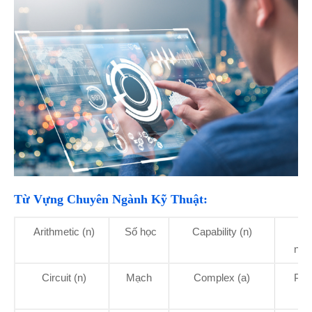
Từ Vựng Chuyên Ngành Kỹ Thuật:
Arithmetic (n)
Số học
Capability (n)
Kh
năn
Circuit (n)
Mạch
Complex (a)
Phứ
tạp