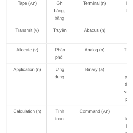
Tape (v,n)
Ghi
Terminal (n)
Má
băng,
trạ
băng
Transmit (v)
Truyền
Abacus (n)
Bà
tín
Allocate (v)
Phân
Analog (n)
Tươ
phối
tự
Application (n)
Ứng
Binary (a)
Nh
dụng
phâ
thu
về n
phâ
Calculation (n)
Tính
Command (v,n)
R
toán
lệnh
lện