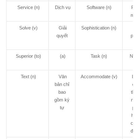
Service (n)
Dịch vụ
Software (n)
Phầ
mề
Solve (v)
Giải
Sophistication (n)
S
quyết
phứ
tạp
Superior (to)
(a)
Task (n)
Nhi
vụ
Text (n)
Văn
Accommodate (v)
Là
bản chỉ
ch
bao
thíc
gồm ký
nghi
tự
ph
hợp
chứ
đựn