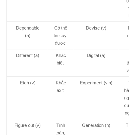
(tro
má
tính
Dependable
Có thể
Devise (v)
Phá
(a)
tin cậy
min
được
Different (a)
Khác
Digital (a)
Số
biệt
thu
về 
Etch (v)
Khắc
Experiment (v,n)
Tiế
axit
hành 
nghi
cuộc 
nghi
Figure out (v)
Tính
Generation (n)
Thế 
toán,