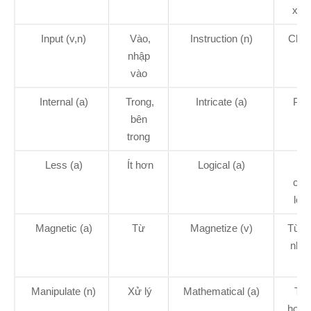
xử l
Input (v,n)
Vào,
Instruction (n)
Chỉ 
nhập
vào
Internal (a)
Trong,
Intricate (a)
Phứ
bên
tạp
trong
Less (a)
Ít hơn
Logical (a)
Mộ
các
logi
Magnetic (a)
Từ
Magnetize (v)
Từ h
nhi
từ
Manipulate (n)
Xử lý
Mathematical (a)
Toá
học, 