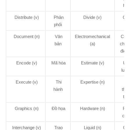
hìn
Distribute (v)
Phân
Divide (v)
Chi
phối
Document (n)
Văn
Electromechanical
Có t
bản
(a)
chất
điện 
Encode (v)
Mã hóa
Estimate (v)
Ướ
lượ
Execute (v)
Thi
Expertise (n)
S
hành
thà
thạ
Graphics (n)
Đồ họa
Hardware (n)
Phầ
cứn
Interchange (v)
Trao
Liquid (n)
Chấ