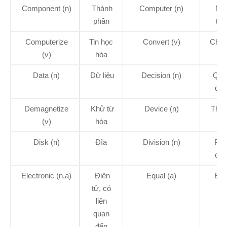
Component (n)
Thành
Computer (n)
Má
phần
tín
Computerize
Tin học
Convert (v)
Chuy
(v)
hóa
đổi
Data (n)
Dữ liệu
Decision (n)
Quy
địn
Demagnetize
Khử từ
Device (n)
Thiết
(v)
hóa
Disk (n)
Đĩa
Division (n)
Phé
chi
Electronic (n,a)
Điện
Equal (a)
Bằn
tử, có
liên
quan
đến