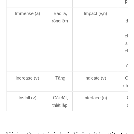
phỏ
Immense (a)
Bao la,
Impact (v,n)
Tá
rộng lớn
độn
va
chạ
sự 
chạ
tác
độn
Increase (v)
Tăng
Indicate (v)
Chỉ r
cho b
Install (v)
Cài đặt,
Interface (n)
Gia
thiết lập
diệ