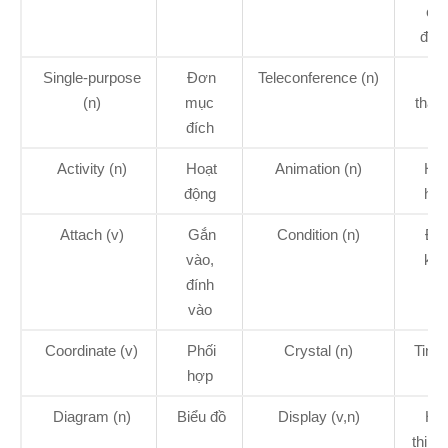
cậ
đượ
Single-purpose
Đơn
Teleconference (n)
Hộ
(n)
mục
thảo 
đích
xa
Activity (n)
Hoạt
Animation (n)
Hoạ
động
hìn
Attach (v)
Gắn
Condition (n)
Điề
vào,
kiệ
đính
vào
Coordinate (v)
Phối
Crystal (n)
Tinh 
hợp
Diagram (n)
Biểu đồ
Display (v,n)
Hiể
thị; 