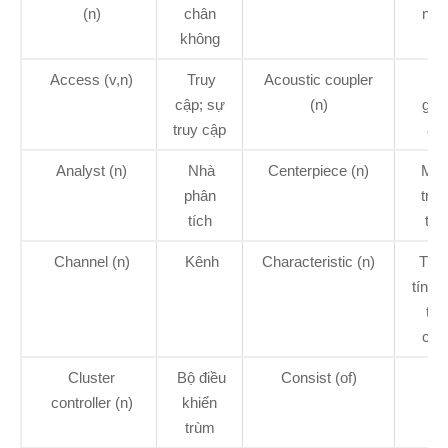
(n)
chân
năn
không
Access (v,n)
Truy
Acoustic coupler
B
cập; sự
(n)
ghé
truy cập
âm
Analyst (n)
Nhà
Centerpiece (n)
Mản
phân
trun
tích
tâ
Channel (n)
Kênh
Characteristic (n)
Thu
tính, 
tín
các
Cluster
Bộ điều
Consist (of)
controller (n)
khiển
trùm