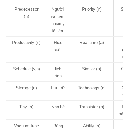
Predecessor
Người,
Priority (n)
Sự 
(n)
vật tiền
tiê
nhiệm;
tổ tiên
Productivity (n)
Hiệu
Real-time (a)
Thờ
suất
gia
thự
Schedule (v,n)
lịch
Similar (a)
Giố
trình
Storage (n)
Lưu trữ
Technology (n)
Côn
ngh
Tiny (a)
Nhỏ bé
Transistor (n)
Bón
bán 
Vacuum tube
Bóng
Ability (a)
Kh