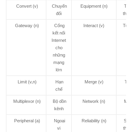
Convert (v)
Chuyển
Equipment (n)
Tra
đổi
thiết 
Gateway (n)
Cổng
Interact (v)
Tươ
kết nối
tác
Internet
cho
những
mạng
lớn
Limit (v,n)
Hạn
Merge (v)
Trộ
chế
Multiplexor (n)
Bộ dồn
Network (n)
Mạn
kênh
Peripheral (a)
Ngoại
Reliability (n)
Sự 
vi
thể t