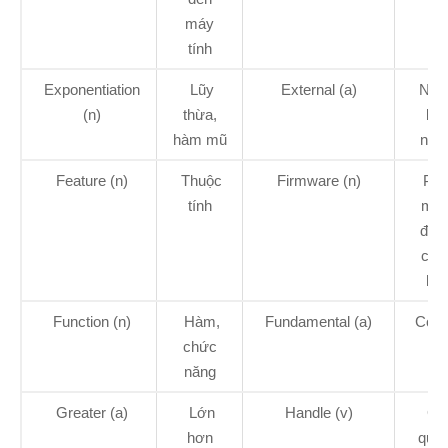
máy
tính
Exponentiation
Lũy
External (a)
Ngoà
(n)
thừa,
bê
hàm mũ
ngoà
Feature (n)
Thuộc
Firmware (n)
Phầ
tính
mề
đượ
cứn
hó
Function (n)
Hàm,
Fundamental (a)
Cơ b
chức
năng
Greater (a)
Lớn
Handle (v)
Giả
hơn
quyế