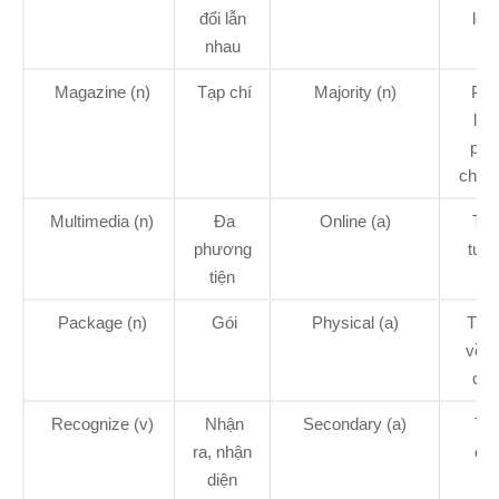
đổi lẫn
lỏn
nhau
Magazine (n)
Tạp chí
Majority (n)
Phầ
lớn
phầ
chủ 
Multimedia (n)
Đa
Online (a)
Trự
phương
tuy
tiện
Package (n)
Gói
Physical (a)
Thu
về v
chấ
Recognize (v)
Nhận
Secondary (a)
Th
ra, nhận
cấ
diện