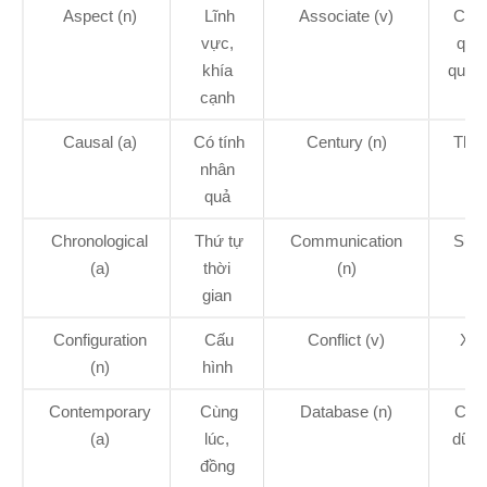
Aspect (n)
Lĩnh
Associate (v)
Có li
vực,
qua
khía
quan
cạnh
Causal (a)
Có tính
Century (n)
Thế 
nhân
quả
Chronological
Thứ tự
Communication
Sự l
(a)
thời
(n)
lạc
gian
Configuration
Cấu
Conflict (v)
Xun
(n)
hình
đột
Contemporary
Cùng
Database (n)
Cơ 
(a)
lúc,
dữ li
đồng