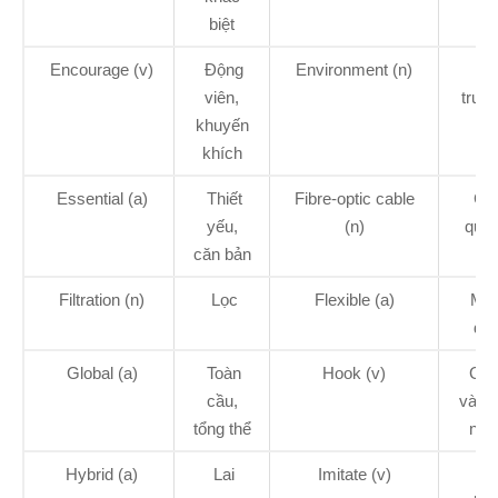
biệt
Encourage (v)
Động
Environment (n)
Mô
viên,
trườ
khuyến
khích
Essential (a)
Thiết
Fibre-optic cable
Cá
yếu,
(n)
qua
căn bản
Filtration (n)
Lọc
Flexible (a)
Mề
dẻ
Global (a)
Toàn
Hook (v)
Ghé
cầu,
vào v
tổng thể
nha
Hybrid (a)
Lai
Imitate (v)
M