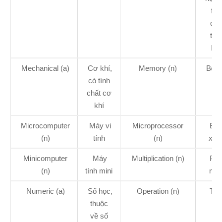
tín
chấ
toá
họ
Mechanical (a)
Cơ khí,
Memory (n)
Bộ n
có tính
chất cơ
khí
Microcomputer
Máy vi
Microprocessor
Bộ 
(n)
tính
(n)
xử l
Minicomputer
Máy
Multiplication (n)
Phé
(n)
tính mini
nhâ
Numeric (a)
Số học,
Operation (n)
Tha
thuộc
tác
về số