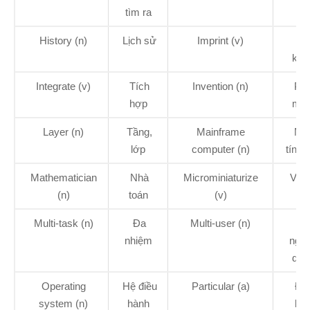
tìm ra
History (n)
Lịch sử
Imprint (v)
In,
khắ
Integrate (v)
Tích
Invention (n)
Phá
hợp
min
Layer (n)
Tầng,
Mainframe
Má
lớp
computer (n)
tính 
Mathematician
Nhà
Microminiaturize
Vi h
(n)
toán
(v)
Multi-task (n)
Đa
Multi-user (n)
Đ
nhiệm
ngư
dùn
Operating
Hệ điều
Particular (a)
Đặ
system (n)
hành
biệ