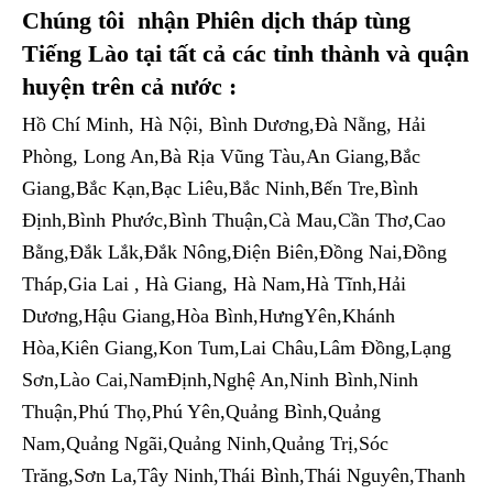
Chúng tôi nhận Phiên dịch tháp tùng
Tiếng Lào tại tất cả các tỉnh thành và quận
huyện trên cả nước
:
Hồ Chí Minh, Hà Nội, Bình Dương,Đà Nẵng, Hải
Phòng, Long An,Bà Rịa Vũng Tàu,An Giang,Bắc
Giang,Bắc Kạn,Bạc Liêu,Bắc Ninh,Bến Tre,Bình
Định,Bình Phước,Bình Thuận,Cà Mau,Cần Thơ,Cao
Bằng,Đắk Lắk,Đắk Nông,Điện Biên,Đồng Nai,Đồng
Tháp,Gia Lai , Hà Giang, Hà Nam,Hà Tĩnh,Hải
Dương,Hậu Giang,Hòa Bình,HưngYên,Khánh
Hòa,Kiên Giang,Kon Tum,Lai Châu,Lâm Đồng,Lạng
Sơn,Lào Cai,NamĐịnh,Nghệ An,Ninh Bình,Ninh
Thuận,Phú Thọ,Phú Yên,Quảng Bình,Quảng
Nam,Quảng Ngãi,Quảng Ninh,Quảng Trị,Sóc
Trăng,Sơn La,Tây Ninh,Thái Bình,Thái Nguyên,Thanh