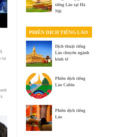
tiếng Lào tại Hà
Nội
PHIÊN DỊCH TIẾNG LÀO
Dịch thuật tiếng
 Á
Lào chuyên ngành
 tại
kinh tế
Phiên dịch tiếng
Lào Cabin
oanh
và
Phiên dịch tiếng
Lào