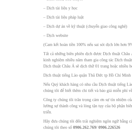
– Dịch tài liệu y học
– Dịch tài liệu pháp luật
– Dịch dự án về kỹ thuật (chuyển giao công nghệ)
– Dịch website
(Cam kết hoàn tiền 100% nếu sai sót dịch lớn hơn 9
Tất cả những biên phiên dịch được Dịch thuật Châu 
kinh nghiệm nhiều năm tham gia công tác Dịch thuậ
Dịch thuật Châu Á sẽ dịch thử 01 trang hoặc nhiều h
Dịch thuật tiếng Lào quận Thủ Đức tp Hồ Chí Minh S
Nếu Quý khách hàng có nhu cầu Dịch thuật tiếng Là
chúng tôi để biết thêm chi tiết và báo giá miễn phí v
Công ty chúng tôi trân trọng cám ơn sự tín nhiệm c
lường sự thành công và lòng tận tụy của bộ phận biê
triển.
Hãy đưa chúng tôi đến trải nghiệm ngôn ngữ bằng các
chúng tôi theo số
0906.262.769/ 0906.226526