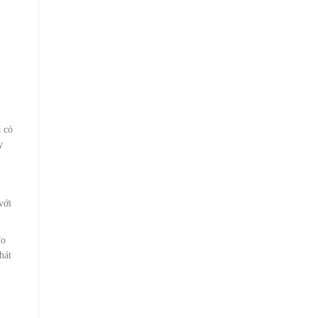
ã có
y
với
đo
hát