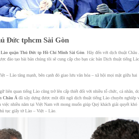
hủ Đức tphcm Sài Gòn
g Lào quận Thủ Đức tp Hồ Chí Minh Sài Gòn
. Hãy đến với dịch thuật Châu
ợc đào tạo bài bản chúng tôi sẽ cung cấp cho bạn các bản Dịch thuật tiếng Lào
ệt – Lào tăng mạnh, bên cạnh đó giao lưu văn hóa – xã hội mọi mặt giữa hai
gữ liên quan tiếng Lào cũng trở lên cấp thiết đối với nhiều tổ chức, cá nhân, d
ch Châu Á
đã xây dựng được một đội ngũ dịch thuật tiếng Lào chuyên nghiệp 
làm việc nhiều năm tại Việt Nam với mong muốn giúp Quý khách giải quyết khó
thủ tục giấy tờ Lào – Việt – Lào.