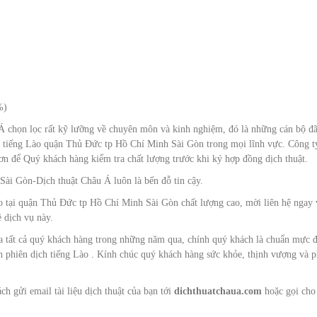
%)
Á chọn lọc rất kỹ lưỡng về chuyên môn và kinh nghiệm, đó là những cán bộ đ
t tiếng Lào quận Thủ Đức tp Hồ Chí Minh Sài Gòn trong mọi lĩnh vực. Công t
ơn để Quý khách hàng kiểm tra chất lượng trước khi ký hợp đồng dịch thuật.
ài Gòn-Dịch thuật Châu Á luôn là bến đỗ tin cậy.
o tại quận Thủ Đức tp Hồ Chí Minh Sài Gòn chất lượng cao, mời liên hệ ngay 
ề dịch vụ này.
ủa tất cả quý khách hàng trong những năm qua, chính quý khách là chuẩn mực 
n phiên dịch tiếng Lào . Kính chúc quý khách hàng sức khỏe, thịnh vượng và p
h gửi email tài liệu dịch thuật của bạn tới
dichthuatchaua.com
hoặc gọi cho