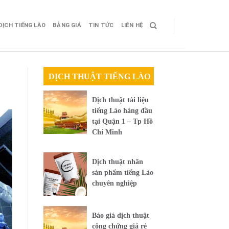
DỊCH TIẾNG LÀO
BẢNG GIÁ
TIN TỨC
LIÊN HỆ
DỊCH THUẬT TIẾNG LÀO
Dịch thuật tài liệu
tiếng Lào hàng đầu
tại Quận 1 – Tp Hồ
Chí Minh
Dịch thuật nhãn
sản phẩm tiếng Lào
chuyên nghiệp
Báo giá dịch thuật
công chứng giá rẻ