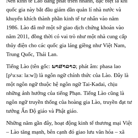
Nền kinh tế Lào đang phát triển nhanh, đặc biệt là khi
quốc gia này bắt đầu giảm dần quản lí nhà nước và
khuyến khích thành phần kinh tế tư nhân vào năm
1986. Lào đã mở một sở giao dịch chứng khoán vào
năm 2011, đồng thời có vai trò như một nhà cung cấp
thủy điện cho các quốc gia láng giềng như Việt Nam,
Trung Quốc, Thái Lan.
Tiếng Lào (tên gốc: ພາສາລາວ; phát âm: phasa lao
[pʰaːsaː laːw]) là ngôn ngữ chính thức của Lào. Đây là
một ngôn ngữ thuộc hệ ngôn ngữ Tai-Kadai, chịu
những ảnh hưởng của tiếng Phạn. Tiếng Lào cũng là
ngôn ngữ truyền thống của hoàng gia Lào, truyền đạt tư
tưởng Ấn Độ giáo và Phật giáo.
Những năm gần đây, hoạt động kinh tế thương mại Việt
– Lào tăng mạnh, bên cạnh đó giao lưu văn hóa – xã