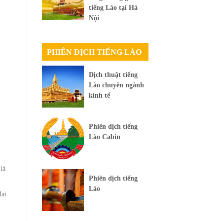
tiếng Lào tại Hà
Nội
PHIÊN DỊCH TIẾNG LÀO
Dịch thuật tiếng
Lào chuyên ngành
kinh tế
Phiên dịch tiếng
Lào Cabin
là
Phiên dịch tiếng
Lào
đại