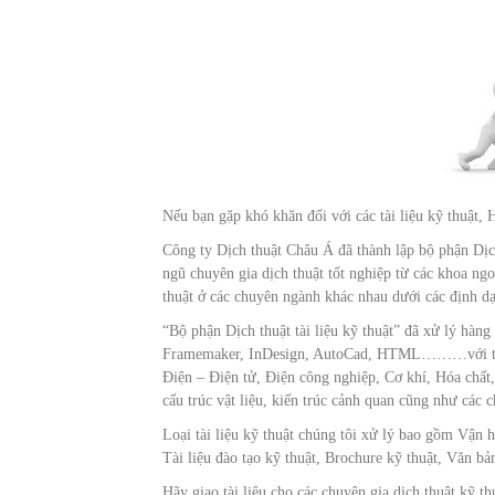
Nếu bạn gặp khó khăn đối với các tài liệu kỹ thuật, 
Công ty Dịch thuật Châu Á đã thành lập bộ phận Dịch thu
ngũ chuyên gia dịch thuật tốt nghiệp từ các khoa n
thuật ở các chuyên ngành khác nhau dưới các định d
“Bộ phận Dịch thuật tài liệu kỹ thuật” đã xử lý hàng
Framemaker, InDesign, AutoCad, HTML………với trên 30
Điện – Điện tử, Điện công nghiệp, Cơ khí, Hóa chất
cấu trúc vật liệu, kiến trúc cảnh quan cũng như các
Loại tài liệu kỹ thuật chúng tôi xử lý bao gồm Vận 
Tài liệu đào tạo kỹ thuật, Brochure kỹ thuật, Văn bả
Hãy giao tài liệu cho các chuyên gia dịch thuật kỹ thuậ