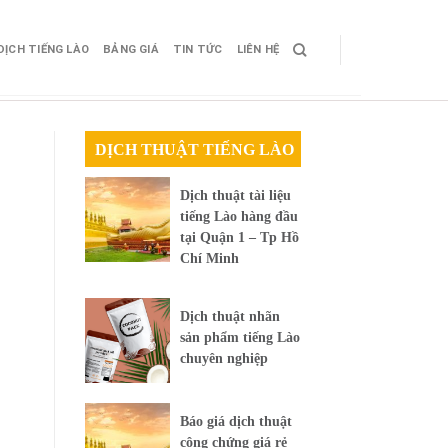
DỊCH TIẾNG LÀO
BẢNG GIÁ
TIN TỨC
LIÊN HỆ
DỊCH THUẬT TIẾNG LÀO
Dịch thuật tài liệu
tiếng Lào hàng đầu
tại Quận 1 – Tp Hồ
Chí Minh
Dịch thuật nhãn
sản phẩm tiếng Lào
chuyên nghiệp
Báo giá dịch thuật
công chứng giá rẻ