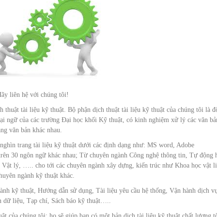
Hãy liên hệ với chúng tôi!
ật tài liệu kỹ thuật. Bộ phận dịch thuật tài liệu kỹ thuật của chúng tôi là đ
goại ngữ của các trường Đại học khối Kỹ thuật, có kinh nghiệm xử lý các văn b
ạng văn bản khác nhau.
 nghìn trang tài liệu kỹ thuật dưới các định dạng như: MS word, Adobe
 ngôn ngữ khác nhau; Từ chuyên ngành Công nghệ thông tin, Tự động h
, Vật lý, ….. cho tới các chuyên ngành xây dựng, kiến trúc như Khoa học vật li
 chuyên ngành kỹ thuật khác.
hành kỹ thuật, Hướng dẫn sử dụng, Tài liệu yêu cầu hệ thống, Vận hành dịch vu
n dữ liệu, Tạp chí, Sách báo kỹ thuật…..
t của chúng tôi; họ sẽ giúp bạn có một bản dịch tài liệu kỹ thuật chất lượng tô