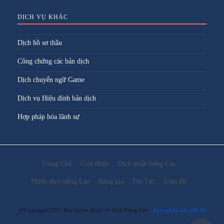
DỊCH VỤ KHÁC
Dịch hồ sơ thầu
Công chứng các bản dịch
Dịch chuyển ngữ Game
Dịch vụ Hiệu đính bản dịch
Hợp pháp hóa lãnh sự
Trang Chủ
Giới thiệu
Dịch thuật tiếng Lào
Phiên dịch tiếng Lào
Bảng giá
Tin Tức
Liên Hệ
@Copyright 2012. Bản quyền thuộc về Dịch Tiếng Lào
Xem phiên bản đầy đủ