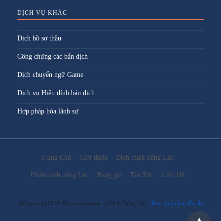
DỊCH VỤ KHÁC
Dịch hồ sơ thầu
Công chứng các bản dịch
Dịch chuyển ngữ Game
Dịch vụ Hiệu đính bản dịch
Hợp pháp hóa lãnh sự
Trang Chủ
Giới thiệu
Dịch thuật tiếng Lào
Phiên dịch tiếng Lào
Bảng giá
Tin Tức
Liên Hệ
@Copyright 2012. Bản quyền thuộc về Dịch Tiếng Lào
Xem phiên bản đầy đủ