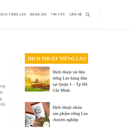
DỊCH TIẾNG LÀO
BẢNG GIÁ
TIN TỨC
LIÊN HỆ
DỊCH THUẬT TIẾNG LÀO
Dịch thuật tài liệu
tiếng Lào hàng đầu
tại Quận 1 – Tp Hồ
 hợp
Chí Minh
ác
g,
. Hồ
Dịch thuật nhãn
sản phẩm tiếng Lào
chuyên nghiệp