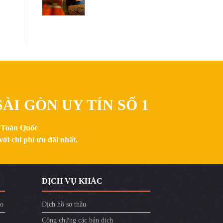
ÀI GÒN UY TÍN SỐ 1
n Toàn Quốc
ới chi phí ưu đãi nhất.
DỊCH VỤ KHÁC
ào
Dịch hồ sơ thầu
Công chứng các bản dịch