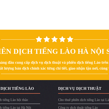
ÊN DỊCH TIẾNG LÀO HÀ NỘI S
hàng đầu cung cấp dịch vụ dịch thuật và phiên dịch tiếng Lào trê
 lượng bản dịch chính xác từng chi tiết, giao nhận tận nơi, cùng v
 DỊCH TIẾNG LÀO
DỊCH VỤ DỊCH THUẬT
h tiếng Lào hội thảo
Cho thuê phiên dịch tiếng Lào tại L
h tiếng Lào tại Hà Nội
Công ty dịch thuật tiếng Lào