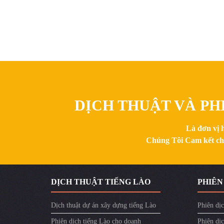
DỊCH THUẬT VÀ PHI
Là đơn vị 
Chúng Tôi Cam kết chất
DỊCH THUẬT TIẾNG LÀO
PHIÊN
Dịch thuật dự án xây dựng tiếng Lào
Phiên dịc
Phiên dịch tiếng Lào cho doanh
Phiên dịc