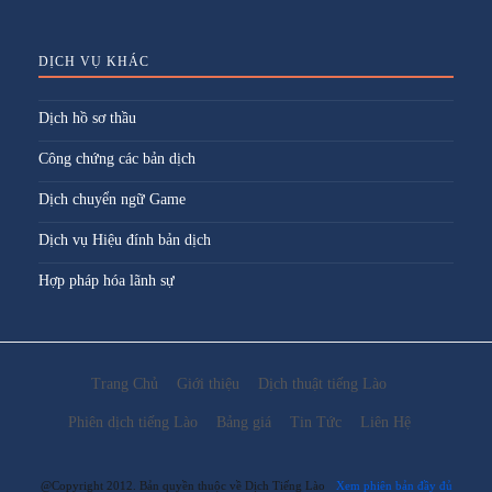
DỊCH VỤ KHÁC
Dịch hồ sơ thầu
Công chứng các bản dịch
Dịch chuyển ngữ Game
Dịch vụ Hiệu đính bản dịch
Hợp pháp hóa lãnh sự
Trang Chủ
Giới thiệu
Dịch thuật tiếng Lào
Phiên dịch tiếng Lào
Bảng giá
Tin Tức
Liên Hệ
@Copyright 2012. Bản quyền thuộc về Dịch Tiếng Lào
Xem phiên bản đầy đủ