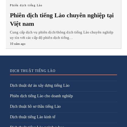
Phiên dịch tiếng Lào
Phiên dịch tiếng Lào chuyên nghiệp tại
Việt nam
Cung cấp dịch vụ phiên dịch/thông dịch tiếng Lào chuyên nghiệp
uy tín với các cấp độ phiên dịch tiếng…
10 năm ago
DỊCH THUẬT TIẾNG LÀO
Dịch thuật dự án xây dựng tiếng Lào
Phiên dịch tiếng Lào cho doanh nghiệp
Dịch thuật hồ sơ thầu tiếng Lào
Dịch thuật tiếng Lào kinh tế