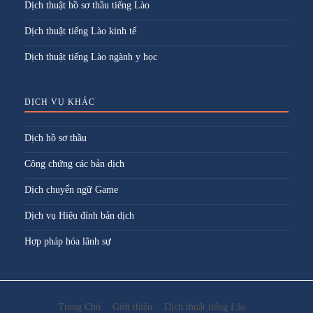
Dịch thuật hồ sơ thầu tiếng Lào
Dịch thuật tiếng Lào kinh tế
Dịch thuật tiếng Lào ngành y học
DỊCH VỤ KHÁC
Dịch hồ sơ thầu
Công chứng các bản dịch
Dịch chuyển ngữ Game
Dịch vụ Hiệu đính bản dịch
Hợp pháp hóa lãnh sự
Trang Chủ
Giới thiệu
Dịch thuật tiếng Lào