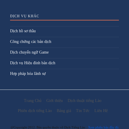
DỊCH VỤ KHÁC
Dịch hồ sơ thầu
Công chứng các bản dịch
Dịch chuyển ngữ Game
Dịch vụ Hiệu đính bản dịch
Hợp pháp hóa lãnh sự
Trang Chủ
Giới thiệu
Dịch thuật tiếng Lào
Phiên dịch tiếng Lào
Bảng giá
Tin Tức
Liên Hệ
@Copyright 2012. Bản quyền thuộc về Dịch Tiếng Lào
Xem phiên bản đầy đủ